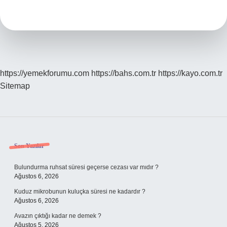
Nasıl
Olur
https://yemekforumu.com
https://bahs.com.tr
https://kayo.com.tr
Sitemap
Sidebar
Son Yazılar
Bulundurma ruhsat süresi geçerse cezası var mıdır ?
Ağustos 6, 2026
Kuduz mikrobunun kuluçka süresi ne kadardır ?
Ağustos 6, 2026
Avazın çıktığı kadar ne demek ?
Ağustos 5, 2026