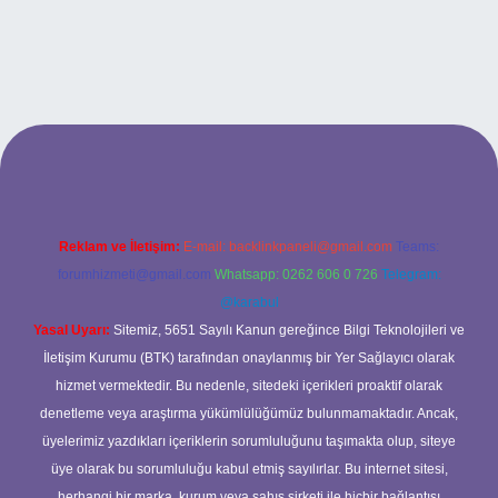
betci casino
Reklam ve İletişim:
E-mail:
backlinkpaneli@gmail.com
Teams:
forumhizmeti@gmail.com
Whatsapp: 0262 606 0 726
Telegram:
@karabul
Yasal Uyarı:
Sitemiz, 5651 Sayılı Kanun gereğince Bilgi Teknolojileri ve
İletişim Kurumu (BTK) tarafından onaylanmış bir Yer Sağlayıcı olarak
hizmet vermektedir. Bu nedenle, sitedeki içerikleri proaktif olarak
denetleme veya araştırma yükümlülüğümüz bulunmamaktadır. Ancak,
üyelerimiz yazdıkları içeriklerin sorumluluğunu taşımakta olup, siteye
üye olarak bu sorumluluğu kabul etmiş sayılırlar. Bu internet sitesi,
herhangi bir marka, kurum veya şahıs şirketi ile hiçbir bağlantısı