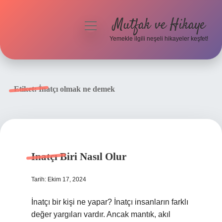
Mutfak ve Hikaye
menüyü
aç
Yemekle ilgili neşeli hikayeler keşfet!
Anasayfa
Gizlilik Politikası
Etiket:
İnatçı olmak ne demek
Yasal Uyarı
Hakkımızda
Inatçı Biri Nasıl Olur
Tarih: Ekim 17, 2024
İnatçı bir kişi ne yapar? İnatçı insanların farklı
değer yargıları vardır. Ancak mantık, akıl