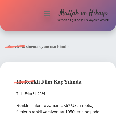
Mutfak ve Hikaye
menüyü
aç
Yemekle ilgili neşeli hikayeler keşfet!
Anasayfa
Gizlilik Politikası
Etiket:
İlk sinema oyuncusu kimdir
Yasal Uyarı
Hakkımızda
Ilk Renkli Film Kaç Yılında
Tarih: Ekim 31, 2024
Renkli filmler ne zaman çıktı? Uzun metrajlı
filmlerin renkli versiyonları 1950’lerin başında