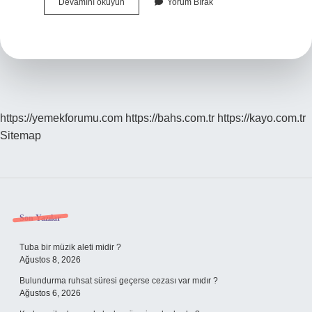
Ilk
Devamını okuyun
Yorum Bırak
Renkli
Film
Kaç
Yılında
https://yemekforumu.com
https://bahs.com.tr
https://kayo.com.tr
Sitemap
Sidebar
Son Yazılar
Tuba bir müzik aleti midir ?
Ağustos 8, 2026
Bulundurma ruhsat süresi geçerse cezası var mıdır ?
Ağustos 6, 2026