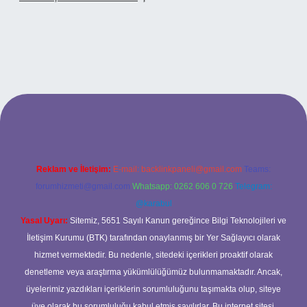
betci casino
Reklam ve İletişim:
E-mail:
backlinkpaneli@gmail.com
Teams:
forumhizmeti@gmail.com
Whatsapp: 0262 606 0 726
Telegram:
@karabul
Yasal Uyarı:
Sitemiz, 5651 Sayılı Kanun gereğince Bilgi Teknolojileri ve
İletişim Kurumu (BTK) tarafından onaylanmış bir Yer Sağlayıcı olarak
hizmet vermektedir. Bu nedenle, sitedeki içerikleri proaktif olarak
denetleme veya araştırma yükümlülüğümüz bulunmamaktadır. Ancak,
üyelerimiz yazdıkları içeriklerin sorumluluğunu taşımakta olup, siteye
üye olarak bu sorumluluğu kabul etmiş sayılırlar. Bu internet sitesi,