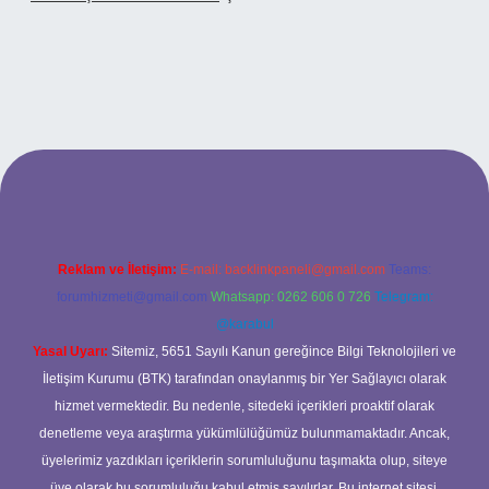
o
Reklam ve İletişim:
E-mail:
backlinkpaneli@gmail.com
Teams:
forumhizmeti@gmail.com
Whatsapp: 0262 606 0 726
Telegram:
@karabul
Yasal Uyarı:
Sitemiz, 5651 Sayılı Kanun gereğince Bilgi Teknolojileri ve
İletişim Kurumu (BTK) tarafından onaylanmış bir Yer Sağlayıcı olarak
hizmet vermektedir. Bu nedenle, sitedeki içerikleri proaktif olarak
denetleme veya araştırma yükümlülüğümüz bulunmamaktadır. Ancak,
üyelerimiz yazdıkları içeriklerin sorumluluğunu taşımakta olup, siteye
üye olarak bu sorumluluğu kabul etmiş sayılırlar. Bu internet sitesi,