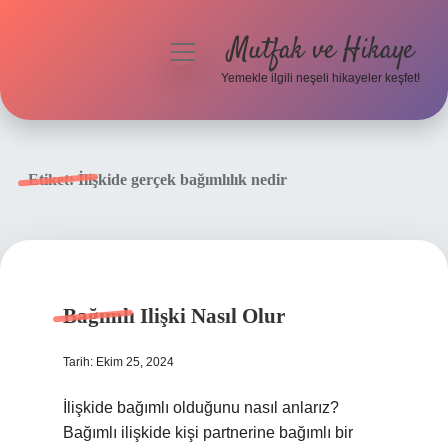
Mutfak ve Hikaye
menüyü
aç
Yemekle ilgili neşeli hikayeler keşfet!
Anasayfa
Gizlilik Politikası
Etiket:
İlişkide gerçek bağımlılık nedir
Yasal Uyarı
Hakkımızda
Bağımlı Ilişki Nasıl Olur
Tarih: Ekim 25, 2024
İlişkide bağımlı olduğunu nasıl anlarız?
Bağımlı ilişkide kişi partnerine bağımlı bir