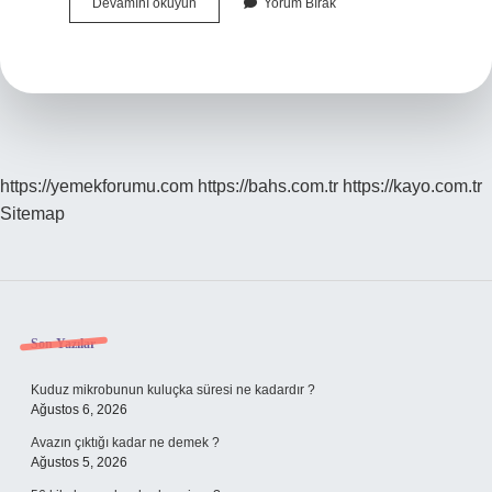
Bağımlı
Devamını okuyun
Yorum Bırak
Ilişki
Nasıl
Olur
https://yemekforumu.com
https://bahs.com.tr
https://kayo.com.tr
Sitemap
Sidebar
Son Yazılar
Kuduz mikrobunun kuluçka süresi ne kadardır ?
Ağustos 6, 2026
Avazın çıktığı kadar ne demek ?
Ağustos 5, 2026