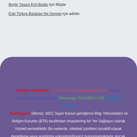
Boyle Yasası Kim Buldu
için
Müjde
Eski Türkçe Balaban Ne Demek
için
admin
betci casino
Reklam ve İletişim:
E-mail:
backlinkpaneli@gmail.com
Teams:
forumhizmeti@gmail.com
Whatsapp: 0262 606 0 726
Telegram:
@karabul
Yasal Uyarı:
Sitemiz, 5651 Sayılı Kanun gereğince Bilgi Teknolojileri ve
İletişim Kurumu (BTK) tarafından onaylanmış bir Yer Sağlayıcı olarak
hizmet vermektedir. Bu nedenle, sitedeki içerikleri proaktif olarak
denetleme veya araştırma yükümlülüğümüz bulunmamaktadır. Ancak,