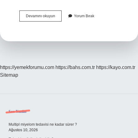
Bakara
Devamını okuyun
Yorum Bırak
Suresinde
Hz
Musa
Ne
Istemiştir
https://yemekforumu.com
https://bahs.com.tr
https://kayo.com.tr
Sitemap
Sidebar
Son Yazılar
Multipl miyelom tedavisi ne kadar sürer ?
Ağustos 10, 2026