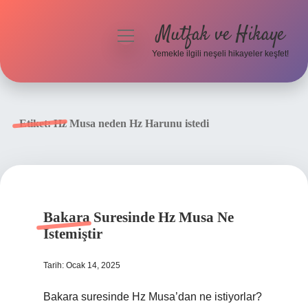
Mutfak ve Hikaye
menüyü
aç
Yemekle ilgili neşeli hikayeler keşfet!
Anasayfa
Gizlilik Politikası
Etiket:
Hz Musa neden Hz Harunu istedi
Yasal Uyarı
Hakkımızda
Bakara Suresinde Hz Musa Ne
Istemiştir
Tarih: Ocak 14, 2025
Bakara suresinde Hz Musa’dan ne istiyorlar?