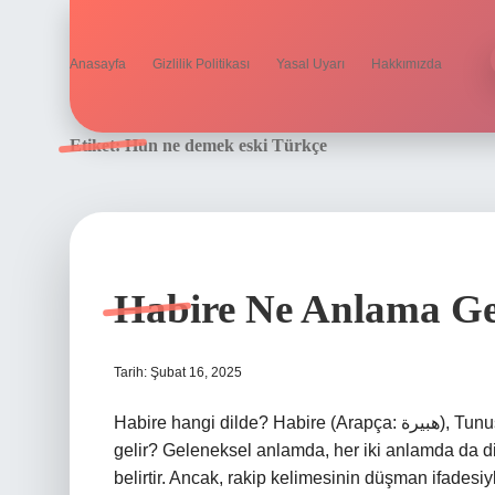
Anasayfa
Gizlilik Politikası
Yasal Uyarı
Hakkımızda
Etiket:
Hun ne demek eski Türkçe
Habire Ne Anlama Ge
Tarih: Şubat 16, 2025
Habire hangi dilde? Habire (Arapça: هبيرة), Tunus’un Mahdia vilayetinde bir komündür. Hasmın ne anlama
gelir? Geleneksel anlamda, her iki anlamda da di
belirtir. Ancak, rakip kelimesinin düşman ifadesi