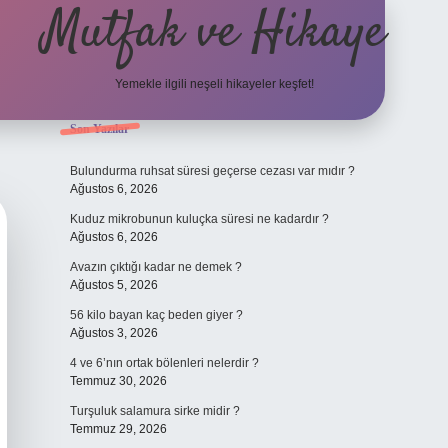
Mutfak ve Hikaye
Yemekle ilgili neşeli hikayeler keşfet!
Sidebar
Son Yazılar
betci cas
Bulundurma ruhsat süresi geçerse cezası var mıdır ?
Ağustos 6, 2026
Kuduz mikrobunun kuluçka süresi ne kadardır ?
Ağustos 6, 2026
Avazın çıktığı kadar ne demek ?
Ağustos 5, 2026
56 kilo bayan kaç beden giyer ?
Ağustos 3, 2026
4 ve 6’nın ortak bölenleri nelerdir ?
Temmuz 30, 2026
Turşuluk salamura sirke midir ?
Temmuz 29, 2026