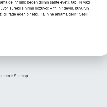
ma gelir? hıhı: beden dilinin sahte evet’i, tabii ki yazı
or, sürekli sinirimi bozuyor. – “hı hı” deyin, buyurun
izliği ifade eden bir etki. Halin ne anlama gelir? Sesli
yo.com.tr
Sitemap