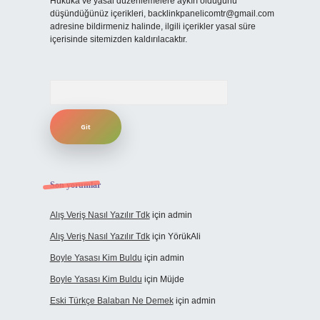
Hukuka ve yasal düzenlemelere aykırı olduğunu
düşündüğünüz içerikleri,
backlinkpanelicomtr@gmail.com
adresine bildirmeniz halinde, ilgili içerikler yasal süre
içerisinde sitemizden kaldırılacaktır.
Arama
Son yorumlar
Alış Veriş Nasıl Yazılır Tdk
için
admin
Alış Veriş Nasıl Yazılır Tdk
için
YörükAli
Boyle Yasası Kim Buldu
için
admin
Boyle Yasası Kim Buldu
için
Müjde
Eski Türkçe Balaban Ne Demek
için
admin