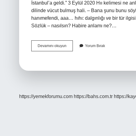
İstanbul’a geldi.” 3 Eylül 2020 Hıı kelimesi ne anla
dilinde vücut bulmuş hali. – Bana şunu bunu söylüy
hanımefendi, aaa… hıhı: dalgınlığı ve bir tür ilgis
Sözlük – nasılsın? Habire anlamı ne?…
Habire
Devamını okuyun
Yorum Bırak
Ne
Anlama
Gelir
https://yemekforumu.com
https://bahs.com.tr
https://ka