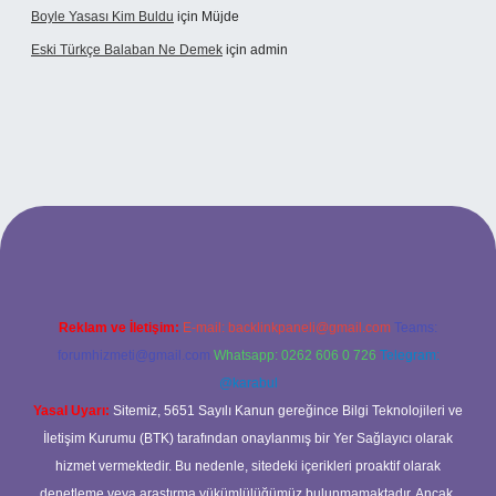
Boyle Yasası Kim Buldu
için
Müjde
Eski Türkçe Balaban Ne Demek
için
admin
betci casino
Reklam ve İletişim:
E-mail:
backlinkpaneli@gmail.com
Teams:
forumhizmeti@gmail.com
Whatsapp: 0262 606 0 726
Telegram:
@karabul
Yasal Uyarı:
Sitemiz, 5651 Sayılı Kanun gereğince Bilgi Teknolojileri ve
İletişim Kurumu (BTK) tarafından onaylanmış bir Yer Sağlayıcı olarak
hizmet vermektedir. Bu nedenle, sitedeki içerikleri proaktif olarak
denetleme veya araştırma yükümlülüğümüz bulunmamaktadır. Ancak,