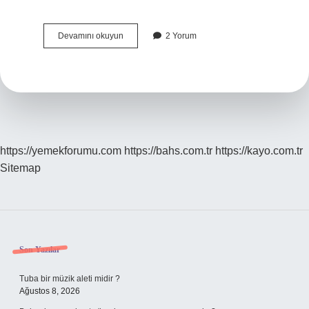
Suyla
Devamını okuyun
2 Yorum
Nazar
Olduğunu
Nasıl
Anlarız
https://yemekforumu.com
https://bahs.com.tr
https://kayo.com.tr
Sitemap
Sidebar
Son Yazılar
Tuba bir müzik aleti midir ?
Ağustos 8, 2026