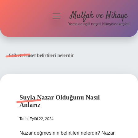
Mutfak ve Hikaye
menüyü
aç
Yemekle ilgili neşeli hikayeler keşfet!
Anasayfa
Gizlilik Politikası
Etiket:
Haset belirtileri nelerdir
Yasal Uyarı
Hakkımızda
Suyla Nazar Olduğunu Nasıl
Anlarız
Tarih: Eylül 22, 2024
Nazar değmesinin belirtileri nelerdir? Nazar