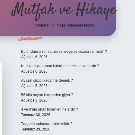
Mutfak ve Hikaye
Yemekle ilgili neşeli hikayeler keşfet!
Sidebar
Son Yazılar
betci cas
Bulundurma ruhsat süresi geçerse cezası var mıdır ?
Ağustos 6, 2026
Kuduz mikrobunun kuluçka süresi ne kadardır ?
Ağustos 6, 2026
Avazın çıktığı kadar ne demek ?
Ağustos 5, 2026
56 kilo bayan kaç beden giyer ?
Ağustos 3, 2026
4 ve 6’nın ortak bölenleri nelerdir ?
Temmuz 30, 2026
Turşuluk salamura sirke midir ?
Temmuz 29, 2026