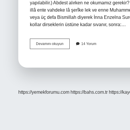
yapılabilir.) Abdest alırken ne okumamız gerek
illâ ente vahdeke lâ şerîke lek ve enne Muhamme
veya üç defa Bismillah diyerek İnna Enzelna Sure
kollar dirseklerin üstüne kadar sıvanır, sonra:…
Normal
Devamını okuyun
14 Yorum
Abdest
Alırken
Ne
Söylenir
https://yemekforumu.com
https://bahs.com.tr
https://ka