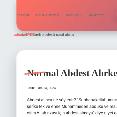
Anasayfa
Gizlilik Politikası
Yasal Uyarı
Hakkımızda
Etiket:
Hanefi abdesti nasıl alınır
Normal Abdest Alırke
Tarih: Ekim 14, 2024
Abdest alınca ne söylenir? “Subhanakellahumme 
şerîke lek ve enne Muhammeden abdüke ve resuluk
ettim Allah rızası için abdest almaya” diye niyet e