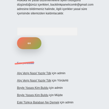
Hukuka ve yasal düzenlemelere aykırı olduğunu
düşündüğünüz içerikleri,
backlinkpanelicomtr@gmail.com
adresine bildirmeniz halinde, ilgili içerikler yasal süre
içerisinde sitemizden kaldırılacaktır.
Arama
Son yorumlar
Alış Veriş Nasıl Yazılır Tdk
için
admin
Alış Veriş Nasıl Yazılır Tdk
için
YörükAli
Boyle Yasası Kim Buldu
için
admin
Boyle Yasası Kim Buldu
için
Müjde
Eski Türkçe Balaban Ne Demek
için
admin