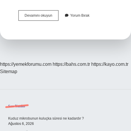
Hamilelikte
Devamını okuyun
Yorum Bırak
Ne
Gibi
Belirtiler
Olur
https://yemekforumu.com
https://bahs.com.tr
https://kayo.com.tr
Sitemap
Sidebar
Son Yazılar
Kuduz mikrobunun kuluçka süresi ne kadardır ?
Ağustos 6, 2026