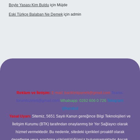
Boyle Yasası Kim Buldu
için
Müjde
Eski Türkçe Balaban Ne Demek
için
admin
o
Reklam ve İletişim:
E-mail:
backlinkpaneli@gmail.com
Teams:
forumhizmeti@gmail.com
Whatsapp: 0262 606 0 726
Telegram:
@karabul
Yasal Uyarı:
Sitemiz, 5651 Sayılı Kanun gereğince Bilgi Teknolojileri ve
İletişim Kurumu (BTK) tarafından onaylanmış bir Yer Sağlayıcı olarak
hizmet vermektedir. Bu nedenle, sitedeki içerikleri proaktif olarak
denetleme veya araştırma yükümlülüğümüz bulunmamaktadır. Ancak,