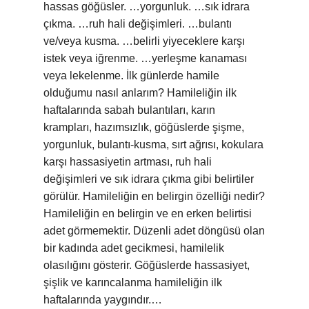
hassas göğüsler. …yorgunluk. …sık idrara
çıkma. …ruh hali değişimleri. …bulantı
ve/veya kusma. …belirli yiyeceklere karşı
istek veya iğrenme. …yerleşme kanaması
veya lekelenme. İlk günlerde hamile
olduğumu nasıl anlarım? Hamileliğin ilk
haftalarında sabah bulantıları, karın
krampları, hazımsızlık, göğüslerde şişme,
yorgunluk, bulantı-kusma, sırt ağrısı, kokulara
karşı hassasiyetin artması, ruh hali
değişimleri ve sık idrara çıkma gibi belirtiler
görülür. Hamileliğin en belirgin özelliği nedir?
Hamileliğin en belirgin ve en erken belirtisi
adet görmemektir. Düzenli adet döngüsü olan
bir kadında adet gecikmesi, hamilelik
olasılığını gösterir. Göğüslerde hassasiyet,
şişlik ve karıncalanma hamileliğin ilk
haftalarında yaygındır.…