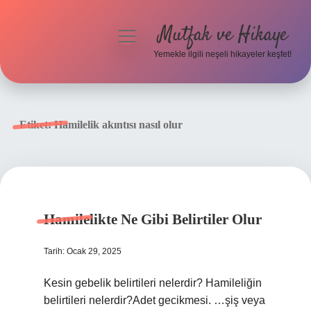
Mutfak ve Hikaye
menüyü
aç
Yemekle ilgili neşeli hikayeler keşfet!
Anasayfa
Gizlilik Politikası
Etiket:
Hamilelik akıntısı nasıl olur
Yasal Uyarı
Hakkımızda
Hamilelikte Ne Gibi Belirtiler Olur
Tarih: Ocak 29, 2025
Kesin gebelik belirtileri nelerdir? Hamileliğin
belirtileri nelerdir?Adet gecikmesi. …şiş veya