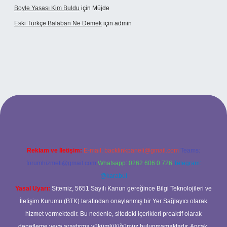
Boyle Yasası Kim Buldu
için
Müjde
Eski Türkçe Balaban Ne Demek
için
admin
betci casino
Reklam ve İletişim:
E-mail:
backlinkpaneli@gmail.com
Teams:
forumhizmeti@gmail.com
Whatsapp: 0262 606 0 726
Telegram:
@karabul
Yasal Uyarı:
Sitemiz, 5651 Sayılı Kanun gereğince Bilgi Teknolojileri ve
İletişim Kurumu (BTK) tarafından onaylanmış bir Yer Sağlayıcı olarak
hizmet vermektedir. Bu nedenle, sitedeki içerikleri proaktif olarak
denetleme veya araştırma yükümlülüğümüz bulunmamaktadır. Ancak,