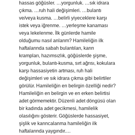
hassas göğüsler. …yorgunluk. …sık idrara
çıkma. …ruh hali değişimleri. …bulantı
ve/veya kusma. …belirli yiyeceklere karşı
istek veya iğrenme. …yerleşme kanaması
veya lekelenme. İlk günlerde hamile
olduğumu nasıl anlarım? Hamileliğin ilk
haftalarında sabah bulantıları, karın
krampları, hazımsızlık, göğüslerde şişme,
yorgunluk, bulantı-kusma, sırt ağrısı, kokulara
karşı hassasiyetin artması, ruh hali
değişimleri ve sık idrara çıkma gibi belirtiler
görülür. Hamileliğin en belirgin özelliği nedir?
Hamileliğin en belirgin ve en erken belirtisi
adet görmemektir. Düzenli adet döngüsü olan
bir kadında adet gecikmesi, hamilelik
olasılığını gösterir. Göğüslerde hassasiyet,
şişlik ve karıncalanma hamileliğin ilk
haftalarında yaygındır.…