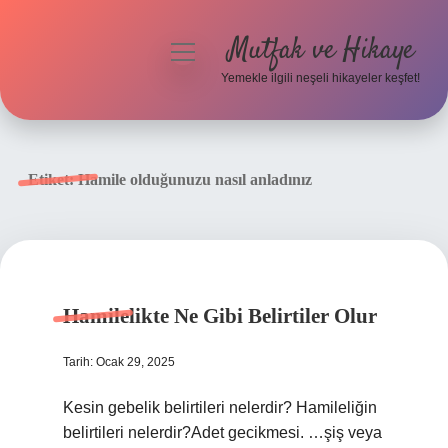
Mutfak ve Hikaye
menüyü
aç
Yemekle ilgili neşeli hikayeler keşfet!
Anasayfa
Gizlilik Politikası
Etiket:
Hamile olduğunuzu nasıl anladınız
Yasal Uyarı
Hakkımızda
Hamilelikte Ne Gibi Belirtiler Olur
Tarih: Ocak 29, 2025
Kesin gebelik belirtileri nelerdir? Hamileliğin
belirtileri nelerdir?Adet gecikmesi. …şiş veya