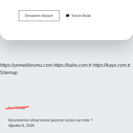
Hamilelikte
Devamını okuyun
Yorum Bırak
Ne
Gibi
Belirtiler
Olur
https://yemekforumu.com
https://bahs.com.tr
https://kayo.com.tr
Sitemap
Sidebar
Son Yazılar
Bulundurma ruhsat süresi geçerse cezası var mıdır ?
Ağustos 6, 2026