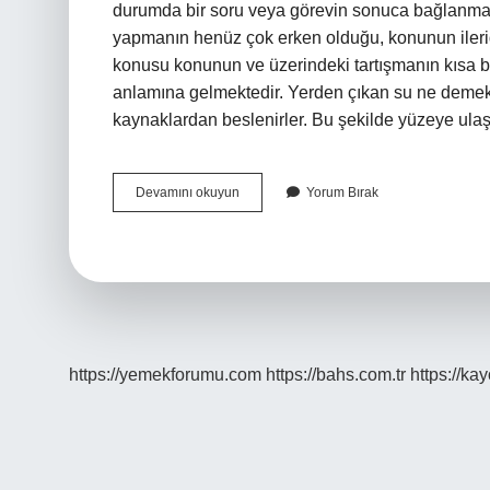
durumda bir soru veya görevin sonuca bağlanma
yapmanın henüz çok erken olduğu, konunun ileride
konusu konunun ve üzerindeki tartışmanın kısa
anlamına gelmektedir. Yerden çıkan su ne demek
kaynaklardan beslenirler. Bu şekilde yüzeye ul
Yerinde
Devamını okuyun
Yorum Bırak
Su
Çıkmak
Ne
Demek
https://yemekforumu.com
https://bahs.com.tr
https://ka