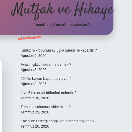
Mutfak ve Hikaye
Yemekle ilgili neşeli hikayeler keşfet!
Sidebar
Son Yazılar
betci casino
Kuduz mikrobunun kuluçka süresi ne kadardır ?
Ağustos 6, 2026
Avazın çıktığı kadar ne demek ?
Ağustos 5, 2026
56 kilo bayan kaç beden giyer ?
Ağustos 3, 2026
4 ve 6’nın ortak bölenleri nelerdir ?
Temmuz 30, 2026
Turşuluk salamura sirke midir ?
Temmuz 29, 2026
Koç burcu erkeği hangi kadınlardan hoşlanır ?
Temmuz 26, 2026