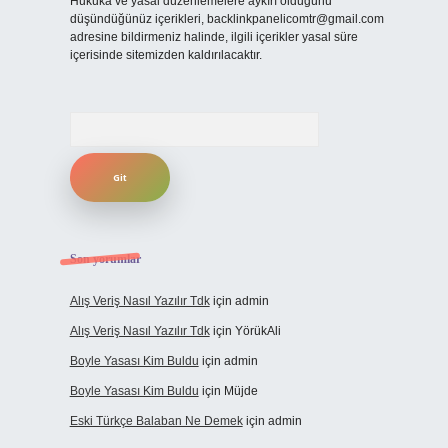
Hukuka ve yasal düzenlemelere aykırı olduğunu
düşündüğünüz içerikleri,
backlinkpanelicomtr@gmail.com
adresine bildirmeniz halinde, ilgili içerikler yasal süre
içerisinde sitemizden kaldırılacaktır.
Arama
Son yorumlar
Alış Veriş Nasıl Yazılır Tdk
için
admin
Alış Veriş Nasıl Yazılır Tdk
için
YörükAli
Boyle Yasası Kim Buldu
için
admin
Boyle Yasası Kim Buldu
için
Müjde
Eski Türkçe Balaban Ne Demek
için
admin