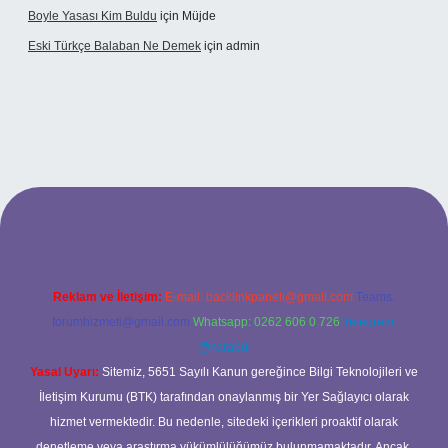
Boyle Yasası Kim Buldu
için
Müjde
Eski Türkçe Balaban Ne Demek
için
admin
betci casino
Reklam ve İletişim:
E-mail:
backlinkpaneli@gmail.com
Teams:
forumhizmeti@gmail.com
Whatsapp: 0262 606 0 726
Telegram:
@karabul
Yasal Uyarı:
Sitemiz, 5651 Sayılı Kanun gereğince Bilgi Teknolojileri ve
İletişim Kurumu (BTK) tarafından onaylanmış bir Yer Sağlayıcı olarak
hizmet vermektedir. Bu nedenle, sitedeki içerikleri proaktif olarak
denetleme veya araştırma yükümlülüğümüz bulunmamaktadır. Ancak,