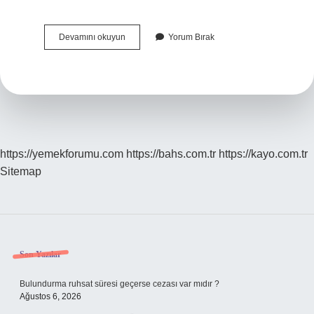
Gemide
Devamını okuyun
Yorum Bırak
Tulani
Nedir
https://yemekforumu.com
https://bahs.com.tr
https://kayo.com.tr
Sitemap
Sidebar
Son Yazılar
Bulundurma ruhsat süresi geçerse cezası var mıdır ?
Ağustos 6, 2026