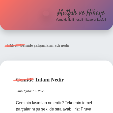
Mutfak ve Hikaye
menüyü
aç
Yemekle ilgili neşeli hikayeler keşfet!
Anasayfa
Gizlilik Politikası
Etiket:
Gemide çalışanların adı nedir
Yasal Uyarı
Hakkımızda
Gemide Tulani Nedir
Tarih: Şubat 18, 2025
Geminin kısımları nelerdir? Teknenin temel
parçalarını şu şekilde sıralayabiliriz: Pruva