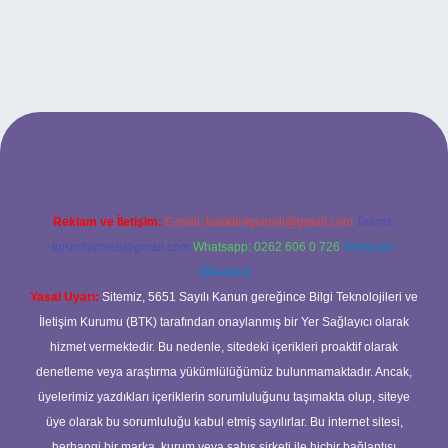
betci casino
Reklam ve İletişim:
E-mail:
backlinkpaneli@gmail.com
Teams:
forumhizmeti@gmail.com
Whatsapp: 0262 606 0 726
Telegram:
@karabul
Yasal Uyarı:
Sitemiz, 5651 Sayılı Kanun gereğince Bilgi Teknolojileri ve
İletişim Kurumu (BTK) tarafından onaylanmış bir Yer Sağlayıcı olarak
hizmet vermektedir. Bu nedenle, sitedeki içerikleri proaktif olarak
denetleme veya araştırma yükümlülüğümüz bulunmamaktadır. Ancak,
üyelerimiz yazdıkları içeriklerin sorumluluğunu taşımakta olup, siteye
üye olarak bu sorumluluğu kabul etmiş sayılırlar. Bu internet sitesi,
herhangi bir marka, kurum veya şahıs şirketi ile hiçbir bağlantısı