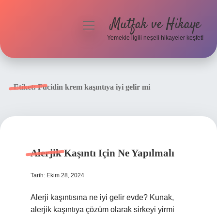
Mutfak ve Hikaye
menüyü
aç
Yemekle ilgili neşeli hikayeler keşfet!
Anasayfa
Gizlilik Politikası
Etiket:
Fucidin krem kaşıntıya iyi gelir mi
Yasal Uyarı
Hakkımızda
Alerjik Kaşıntı Için Ne Yapılmalı
Tarih: Ekim 28, 2024
Alerji kaşıntısına ne iyi gelir evde? Kunak,
alerjik kaşıntıya çözüm olarak sirkeyi yirmi