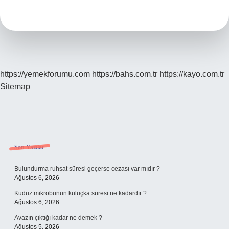
Için
Ne
Yapılmalı
https://yemekforumu.com
https://bahs.com.tr
https://kayo.com.tr
Sitemap
Sidebar
Son Yazılar
Bulundurma ruhsat süresi geçerse cezası var mıdır ?
Ağustos 6, 2026
Kuduz mikrobunun kuluçka süresi ne kadardır ?
Ağustos 6, 2026
Avazın çıktığı kadar ne demek ?
Ağustos 5, 2026