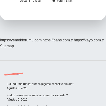
Feyiz
Devamını okuyun
Yorum Bırak
Almak
Mı
Feyz
Almak
Mı
https://yemekforumu.com
https://bahs.com.tr
https://kayo.com.tr
Sitemap
Sidebar
Son Yazılar
Bulundurma ruhsat süresi geçerse cezası var mıdır ?
Ağustos 6, 2026
Kuduz mikrobunun kuluçka süresi ne kadardır ?
Ağustos 6, 2026