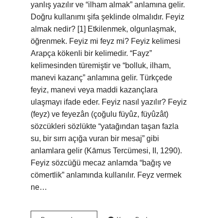
yanlış yazılır ve “ilham almak” anlamına gelir.
Doğru kullanımı şifa şeklinde olmalıdır. Feyiz
almak nedir? [1] Etkilenmek, olgunlaşmak,
öğrenmek. Feyiz mi feyz mi? Feyiz kelimesi
Arapça kökenli bir kelimedir. “Fayz”
kelimesinden türemiştir ve “bolluk, ilham,
manevi kazanç” anlamına gelir. Türkçede
feyiz, manevi veya maddi kazançlara
ulaşmayı ifade eder. Feyiz nasıl yazılır? Feyiz
(feyz) ve feyezân (çoğulu füyûz, füyûzât)
sözcükleri sözlükte “yatağından taşan fazla
su, bir sırrı açığa vuran bir mesaj” gibi
anlamlara gelir (Kāmus Tercümesi, II, 1290).
Feyiz sözcüğü mecaz anlamda “bağış ve
cömertlik” anlamında kullanılır. Feyz vermek
ne…