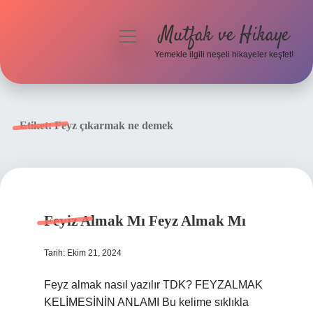
Mutfak ve Hikaye
menüyü
aç
Yemekle ilgili neşeli hikayeler keşfet!
Anasayfa
Gizlilik Politikası
Etiket:
Feyz çıkarmak ne demek
Yasal Uyarı
Hakkımızda
Feyiz Almak Mı Feyz Almak Mı
Tarih: Ekim 21, 2024
Feyz almak nasıl yazılır TDK? FEYZALMAK
KELİMESİNİN ANLAMI Bu kelime sıklıkla