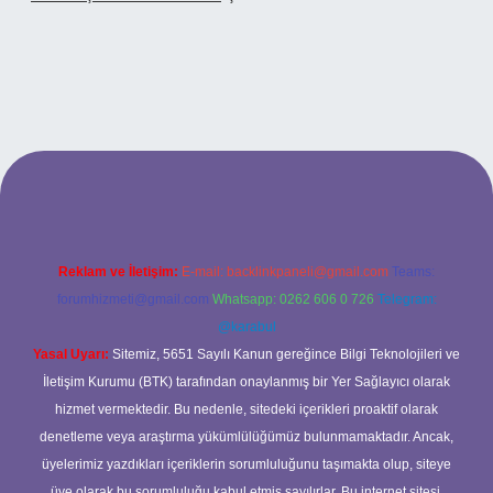
betci casino
Reklam ve İletişim:
E-mail:
backlinkpaneli@gmail.com
Teams:
forumhizmeti@gmail.com
Whatsapp: 0262 606 0 726
Telegram:
@karabul
Yasal Uyarı:
Sitemiz, 5651 Sayılı Kanun gereğince Bilgi Teknolojileri ve
İletişim Kurumu (BTK) tarafından onaylanmış bir Yer Sağlayıcı olarak
hizmet vermektedir. Bu nedenle, sitedeki içerikleri proaktif olarak
denetleme veya araştırma yükümlülüğümüz bulunmamaktadır. Ancak,
üyelerimiz yazdıkları içeriklerin sorumluluğunu taşımakta olup, siteye
üye olarak bu sorumluluğu kabul etmiş sayılırlar. Bu internet sitesi,