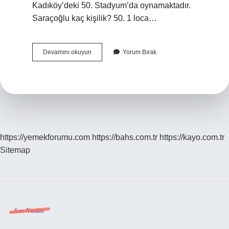
Kadıköy’deki 50. Stadyum’da oynamaktadır.
Saraçoğlu kaç kişilik? 50. 1 loca…
Fenerbahçe
Devamını okuyun
Yorum Bırak
Spor
Salonu
Kaç
Kişilik
https://yemekforumu.com
https://bahs.com.tr
https://kayo.com.tr
Sitemap
Sidebar
Son Yazılar