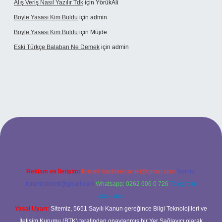
Alış Veriş Nasıl Yazılır Tdk
için
YörükAli
Boyle Yasası Kim Buldu
için
admin
Boyle Yasası Kim Buldu
için
Müjde
Eski Türkçe Balaban Ne Demek
için
admin
betci casino
Reklam ve İletişim:
E-mail:
backlinkpaneli@gmail.com
Teams:
forumhizmeti@gmail.com
Whatsapp: 0262 606 0 726
Telegram:
@karabul
Yasal Uyarı:
Sitemiz, 5651 Sayılı Kanun gereğince Bilgi Teknolojileri ve
İletişim Kurumu (BTK) tarafından onaylanmış bir Yer Sağlayıcı olarak