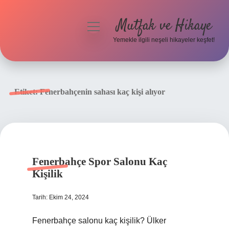
Mutfak ve Hikaye
menüyü
aç
Yemekle ilgili neşeli hikayeler keşfet!
Anasayfa
Gizlilik Politikası
Etiket:
Fenerbahçenin sahası kaç kişi alıyor
Yasal Uyarı
Hakkımızda
Fenerbahçe Spor Salonu Kaç
Kişilik
Tarih: Ekim 24, 2024
Fenerbahçe salonu kaç kişilik? Ülker