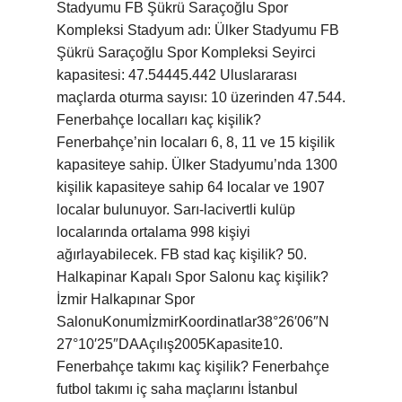
Stadyumu FB Şükrü Saraçoğlu Spor
Kompleksi Stadyum adı: Ülker Stadyumu FB
Şükrü Saraçoğlu Spor Kompleksi Seyirci
kapasitesi: 47.54445.442 Uluslararası
maçlarda oturma sayısı: 10 üzerinden 47.544.
Fenerbahçe localları kaç kişilik?
Fenerbahçe’nin locaları 6, 8, 11 ve 15 kişilik
kapasiteye sahip. Ülker Stadyumu’nda 1300
kişilik kapasiteye sahip 64 localar ve 1907
localar bulunuyor. Sarı-lacivertli kulüp
localarında ortalama 998 kişiyi
ağırlayabilecek. FB stad kaç kişilik? 50.
Halkapinar Kapalı Spor Salonu kaç kişilik?
İzmir Halkapınar Spor
SalonuKonumİzmirKoordinatlar38°26′06″N
27°10′25″DAAçılış2005Kapasite10.
Fenerbahçe takımı kaç kişilik? Fenerbahçe
futbol takımı iç saha maçlarını İstanbul