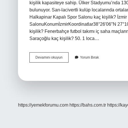
kişilik kapasiteye sahip. Ülker Stadyumu’nda 130
bulunuyor. Sarı-lacivertli kulüp localarında ortala
Halkapinar Kapalı Spor Salonu kaç kişilik? İzmi
SalonuKonumİzmirKoordinatlar38°26′06″N 27°10
kişilik? Fenerbahçe futbol takımı iç saha maçlar
Saraçoğlu kaç kişilik? 50. 1 loca…
Fenerbahçe
Devamını okuyun
Yorum Bırak
Spor
Salonu
Kaç
Kişilik
https://yemekforumu.com
https://bahs.com.tr
https://ka