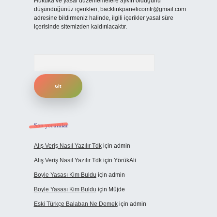
Hukuka ve yasal düzenlemelere aykırı olduğunu
düşündüğünüz içerikleri,
backlinkpanelicomtr@gmail.com
adresine bildirmeniz halinde, ilgili içerikler yasal süre
içerisinde sitemizden kaldırılacaktır.
Arama
Son yorumlar
Alış Veriş Nasıl Yazılır Tdk
için
admin
Alış Veriş Nasıl Yazılır Tdk
için
YörükAli
Boyle Yasası Kim Buldu
için
admin
Boyle Yasası Kim Buldu
için
Müjde
Eski Türkçe Balaban Ne Demek
için
admin