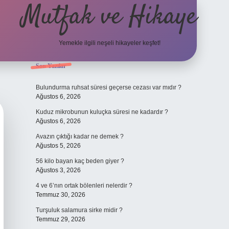
Mutfak ve Hikaye
Yemekle ilgili neşeli hikayeler keşfet!
Sidebar
Son Yazılar
betci casino
Bulundurma ruhsat süresi geçerse cezası var mıdır ?
Ağustos 6, 2026
Kuduz mikrobunun kuluçka süresi ne kadardır ?
Ağustos 6, 2026
Avazın çıktığı kadar ne demek ?
Ağustos 5, 2026
56 kilo bayan kaç beden giyer ?
Ağustos 3, 2026
4 ve 6’nın ortak bölenleri nelerdir ?
Temmuz 30, 2026
Turşuluk salamura sirke midir ?
Temmuz 29, 2026