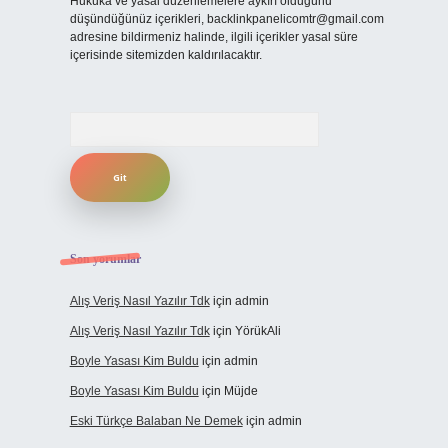
Hukuka ve yasal düzenlemelere aykırı olduğunu
düşündüğünüz içerikleri,
backlinkpanelicomtr@gmail.com
adresine bildirmeniz halinde, ilgili içerikler yasal süre
içerisinde sitemizden kaldırılacaktır.
Arama
Son yorumlar
Alış Veriş Nasıl Yazılır Tdk
için
admin
Alış Veriş Nasıl Yazılır Tdk
için
YörükAli
Boyle Yasası Kim Buldu
için
admin
Boyle Yasası Kim Buldu
için
Müjde
Eski Türkçe Balaban Ne Demek
için
admin