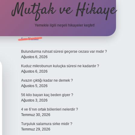
Mutfak ve Hikaye
Yemekle ilgili neşeli hikayeler keşfet!
Sidebar
Son Yazılar
betci casino
Bulundurma ruhsat süresi geçerse cezası var mıdır ?
Ağustos 6, 2026
Kuduz mikrobunun kuluçka süresi ne kadardır ?
Ağustos 6, 2026
Avazın çıktığı kadar ne demek ?
Ağustos 5, 2026
56 kilo bayan kaç beden giyer ?
Ağustos 3, 2026
4 ve 6’nın ortak bölenleri nelerdir ?
Temmuz 30, 2026
Turşuluk salamura sirke midir ?
Temmuz 29, 2026