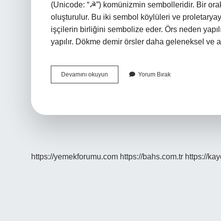
(Unicode: “☭”) komünizmin sembolleridir. Bir orak
oluşturulur. Bu iki sembol köylüleri ve proletarya
işçilerin birliğini sembolize eder. Örs neden yapı
yapılır. Dökme demir örsler daha geleneksel ve a
Örs
Devamını okuyun
Yorum Bırak
Neye
Denir
https://yemekforumu.com
https://bahs.com.tr
https://ka