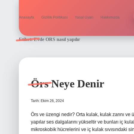
Anasayfa
Gizlilik Politikası
Yasal Uyarı
Hakkımızda
Etiket:
Evde ORS nasıl yapılır
Örs Neye Denir
Tarih: Ekim 26, 2024
Örs ve üzengi nedir? Orta kulak, kulak zarını ve üç
yapılar ses dalgalarını yükseltir ve bunları iç kulak 
mikroskobik hücrelerini ve iç kulak sıvısındaki sin