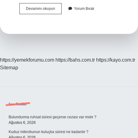
Şak
Devamını okuyun
Yorum Bırak
Yapmak
Ne
Demek
https://yemekforumu.com
https://bahs.com.tr
https://kayo.com.tr
Sitemap
Sidebar
Son Yazılar
Bulundurma ruhsat süresi geçerse cezası var mıdır ?
Ağustos 6, 2026
Kuduz mikrobunun kuluçka süresi ne kadardır ?
Ağustos 6, 2026