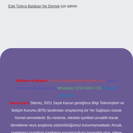
Eski Türkçe Balaban Ne Demek
için
admin
betci casino
Reklam ve İletişim:
E-mail:
backlinkpaneli@gmail.com
Teams:
forumhizmeti@gmail.com
Whatsapp: 0262 606 0 726
Telegram:
@karabul
Yasal Uyarı:
Sitemiz, 5651 Sayılı Kanun gereğince Bilgi Teknolojileri ve
İletişim Kurumu (BTK) tarafından onaylanmış bir Yer Sağlayıcı olarak
hizmet vermektedir. Bu nedenle, sitedeki içerikleri proaktif olarak
denetleme veya araştırma yükümlülüğümüz bulunmamaktadır. Ancak,
üyelerimiz yazdıkları içeriklerin sorumluluğunu taşımakta olup, siteye