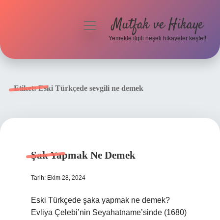
Mutfak ve Hikaye
menüyü
aç
Yemekle ilgili neşeli hikayeler keşfet!
Anasayfa
Gizlilik Politikası
Etiket:
Eski Türkçede sevgili ne demek
Yasal Uyarı
Hakkımızda
Şak Yapmak Ne Demek
Tarih: Ekim 28, 2024
Eski Türkçede şaka yapmak ne demek?
Evliya Çelebi’nin Seyahatname’sinde (1680)