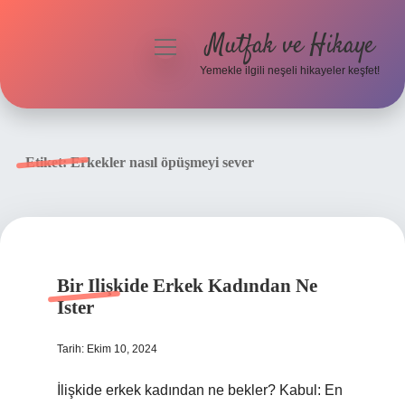
Mutfak ve Hikaye
menüyü
aç
Yemekle ilgili neşeli hikayeler keşfet!
Anasayfa
Gizlilik Politikası
Etiket:
Erkekler nasıl öpüşmeyi sever
Yasal Uyarı
Hakkımızda
Bir Ilişkide Erkek Kadından Ne
Ister
Tarih: Ekim 10, 2024
İlişkide erkek kadından ne bekler? Kabul: En