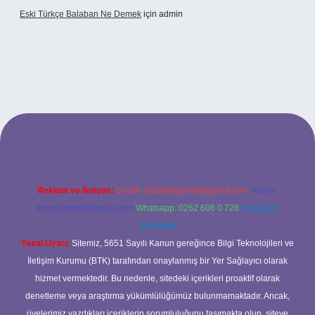
Eski Türkçe Balaban Ne Demek
için
admin
betci casino
Reklam ve İletişim:
E-mail:
backlinkpaneli@gmail.com
Teams:
forumhizmeti@gmail.com
Whatsapp: 0262 606 0 726
Telegram:
@karabul
Yasal Uyarı:
Sitemiz, 5651 Sayılı Kanun gereğince Bilgi Teknolojileri ve
İletişim Kurumu (BTK) tarafından onaylanmış bir Yer Sağlayıcı olarak
hizmet vermektedir. Bu nedenle, sitedeki içerikleri proaktif olarak
denetleme veya araştırma yükümlülüğümüz bulunmamaktadır. Ancak,
üyelerimiz yazdıkları içeriklerin sorumluluğunu taşımakta olup, siteye