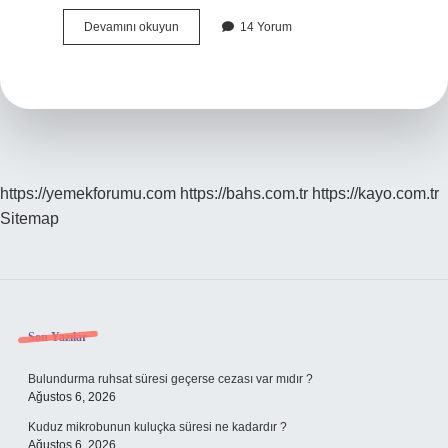
Bir
Devamını okuyun
14 Yorum
Ilişkide
Erkek
Kadından
Ne
Ister
https://yemekforumu.com
https://bahs.com.tr
https://kayo.com.tr
Sitemap
Sidebar
Son Yazılar
Bulundurma ruhsat süresi geçerse cezası var mıdır ?
Ağustos 6, 2026
Kuduz mikrobunun kuluçka süresi ne kadardır ?
Ağustos 6, 2026