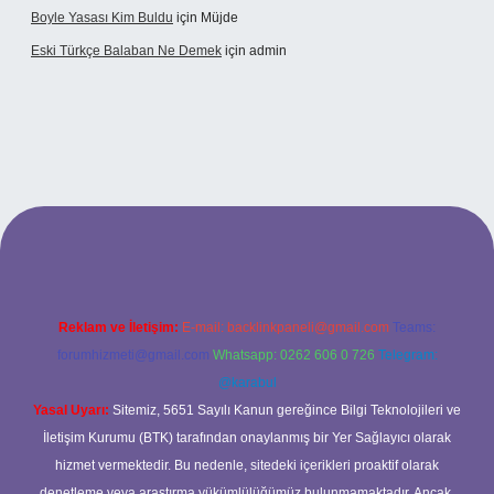
Boyle Yasası Kim Buldu
için
Müjde
Eski Türkçe Balaban Ne Demek
için
admin
betci casino
Reklam ve İletişim:
E-mail:
backlinkpaneli@gmail.com
Teams:
forumhizmeti@gmail.com
Whatsapp: 0262 606 0 726
Telegram:
@karabul
Yasal Uyarı:
Sitemiz, 5651 Sayılı Kanun gereğince Bilgi Teknolojileri ve
İletişim Kurumu (BTK) tarafından onaylanmış bir Yer Sağlayıcı olarak
hizmet vermektedir. Bu nedenle, sitedeki içerikleri proaktif olarak
denetleme veya araştırma yükümlülüğümüz bulunmamaktadır. Ancak,