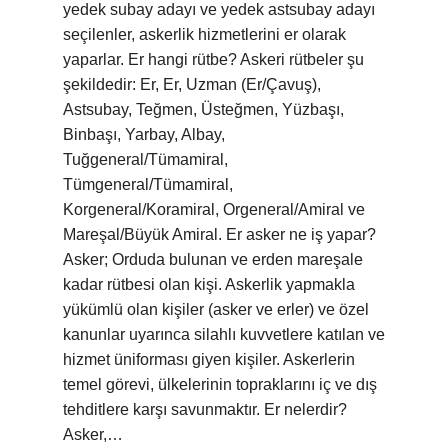
yedek subay adayı ve yedek astsubay adayı
seçilenler, askerlik hizmetlerini er olarak
yaparlar. Er hangi rütbe? Askeri rütbeler şu
şekildedir: Er, Er, Uzman (Er/Çavuş),
Astsubay, Teğmen, Üsteğmen, Yüzbaşı,
Binbaşı, Yarbay, Albay,
Tuğgeneral/Tümamiral,
Tümgeneral/Tümamiral,
Korgeneral/Koramiral, Orgeneral/Amiral ve
Mareşal/Büyük Amiral. Er asker ne iş yapar?
Asker; Orduda bulunan ve erden mareşale
kadar rütbesi olan kişi. Askerlik yapmakla
yükümlü olan kişiler (asker ve erler) ve özel
kanunlar uyarınca silahlı kuvvetlere katılan ve
hizmet üniforması giyen kişiler. Askerlerin
temel görevi, ülkelerinin topraklarını iç ve dış
tehditlere karşı savunmaktır. Er nelerdir?
Asker,…