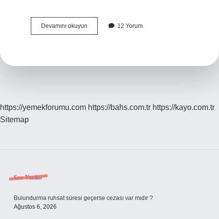
Er
Devamını okuyun
12 Yorum
Olmak
Ne
Demek
https://yemekforumu.com
https://bahs.com.tr
https://kayo.com.tr
Sitemap
Sidebar
Son Yazılar
Bulundurma ruhsat süresi geçerse cezası var mıdır ?
Ağustos 6, 2026