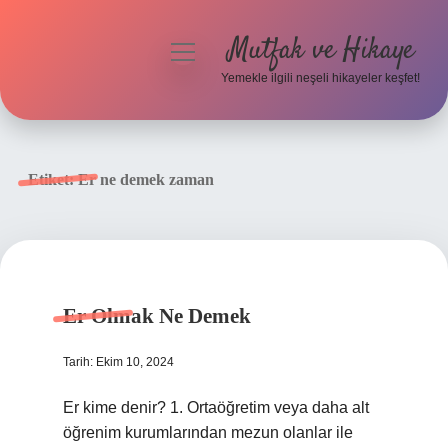
Mutfak ve Hikaye
menüyü
aç
Yemekle ilgili neşeli hikayeler keşfet!
Anasayfa
Gizlilik Politikası
Etiket:
Er ne demek zaman
Yasal Uyarı
Hakkımızda
Er Olmak Ne Demek
Tarih: Ekim 10, 2024
Er kime denir? 1. Ortaöğretim veya daha alt
öğrenim kurumlarından mezun olanlar ile