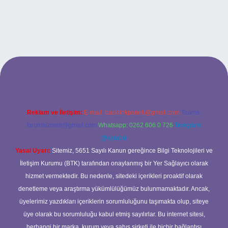
o
Reklam ve İletişim:
E-mail:
backlinkpaneli@gmail.com
Teams:
forumhizmeti@gmail.com
Whatsapp: 0262 606 0 726
Telegram:
@karabul
Yasal Uyarı:
Sitemiz, 5651 Sayılı Kanun gereğince Bilgi Teknolojileri ve
İletişim Kurumu (BTK) tarafından onaylanmış bir Yer Sağlayıcı olarak
hizmet vermektedir. Bu nedenle, sitedeki içerikleri proaktif olarak
denetleme veya araştırma yükümlülüğümüz bulunmamaktadır. Ancak,
üyelerimiz yazdıkları içeriklerin sorumluluğunu taşımakta olup, siteye
üye olarak bu sorumluluğu kabul etmiş sayılırlar. Bu internet sitesi,
herhangi bir marka, kurum veya şahıs şirketi ile hiçbir bağlantısı