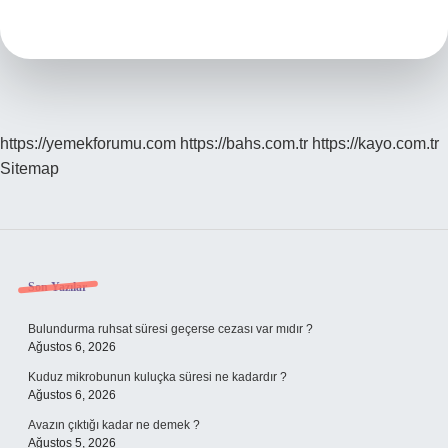
Yılda
Kaç
Litre
Süt
Verir
https://yemekforumu.com
https://bahs.com.tr
https://kayo.com.tr
Sitemap
Sidebar
Son Yazılar
Bulundurma ruhsat süresi geçerse cezası var mıdır ?
Ağustos 6, 2026
Kuduz mikrobunun kuluçka süresi ne kadardır ?
Ağustos 6, 2026
Avazın çıktığı kadar ne demek ?
Ağustos 5, 2026