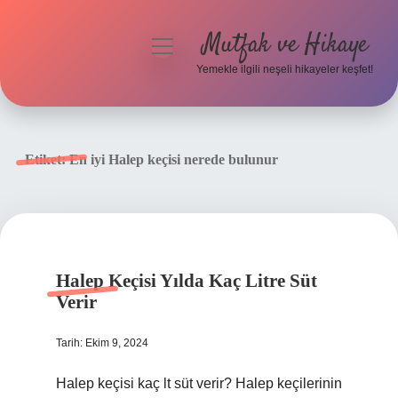
Mutfak ve Hikaye
menüyü
aç
Yemekle ilgili neşeli hikayeler keşfet!
Anasayfa
Gizlilik Politikası
Etiket:
En iyi Halep keçisi nerede bulunur
Yasal Uyarı
Hakkımızda
Halep Keçisi Yılda Kaç Litre Süt
Verir
Tarih: Ekim 9, 2024
Halep keçisi kaç lt süt verir? Halep keçilerinin