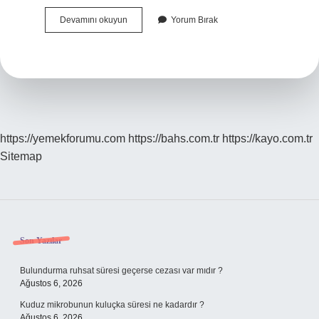
Tüzükat
Devamını okuyun
Yorum Bırak
I
Timur
Gerçek
Mi
https://yemekforumu.com
https://bahs.com.tr
https://kayo.com.tr
Sitemap
Sidebar
Son Yazılar
Bulundurma ruhsat süresi geçerse cezası var mıdır ?
Ağustos 6, 2026
Kuduz mikrobunun kuluçka süresi ne kadardır ?
Ağustos 6, 2026