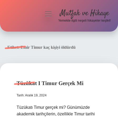
Mutfak ve Hikaye
menüyü
aç
Yemekle ilgili neşeli hikayeler keşfet!
Anasayfa
Gizlilik Politikası
Etiket:
Emir Timur kaç kişiyi öldürdü
Yasal Uyarı
Hakkımızda
Tüzükat I Timur Gerçek Mi
Tarih: Aralık 19, 2024
Tüzükatı Timur gerçek mi? Günümüzde
akademik tarihçilerin, özellikle Timur tarihi