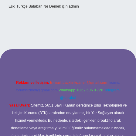
Eski Türkçe Balaban Ne Demek
için
admin
betci casino
Reklam ve İletişim:
E-mail:
backlinkpaneli@gmail.com
Teams:
forumhizmeti@gmail.com
Whatsapp: 0262 606 0 726
Telegram:
@karabul
Yasal Uyarı:
Sitemiz, 5651 Sayılı Kanun gereğince Bilgi Teknolojileri ve
İletişim Kurumu (BTK) tarafından onaylanmış bir Yer Sağlayıcı olarak
hizmet vermektedir. Bu nedenle, sitedeki içerikleri proaktif olarak
denetleme veya araştırma yükümlülüğümüz bulunmamaktadır. Ancak,
üyelerimiz yazdıkları içeriklerin sorumluluğunu taşımakta olup, siteye