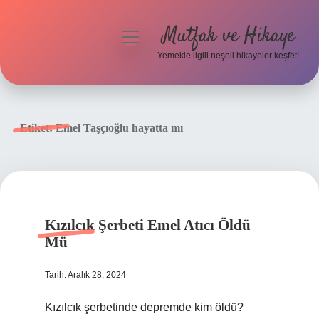
Mutfak ve Hikaye
menüyü
aç
Yemekle ilgili neşeli hikayeler keşfet!
Anasayfa
Gizlilik Politikası
Etiket:
Emel Taşçıoğlu hayatta mı
Yasal Uyarı
Hakkımızda
Kızılcık Şerbeti Emel Atıcı Öldü
Mü
Tarih: Aralık 28, 2024
Kızılcık şerbetinde depremde kim öldü?