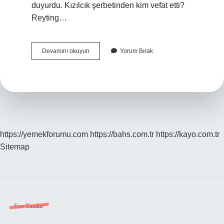
duyurdu. Kızılcık şerbetinden kim vefat etti?
Reyting…
Kızılcık
Devamını okuyun
Yorum Bırak
Şerbeti
Emel
Atıcı
Öldü
Mü
https://yemekforumu.com
https://bahs.com.tr
https://kayo.com.tr
Sitemap
Sidebar
Son Yazılar