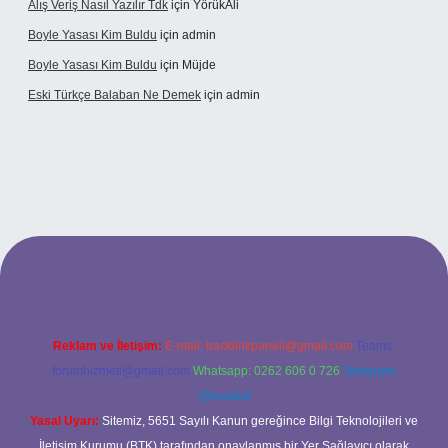
Alış Veriş Nasıl Yazılır Tdk
için
YörükAli
Boyle Yasası Kim Buldu
için
admin
Boyle Yasası Kim Buldu
için
Müjde
Eski Türkçe Balaban Ne Demek
için
admin
o
Reklam ve İletişim:
E-mail:
backlinkpaneli@gmail.com
Teams:
forumhizmeti@gmail.com
Whatsapp: 0262 606 0 726
Telegram:
@karabul
Yasal Uyarı:
Sitemiz, 5651 Sayılı Kanun gereğince Bilgi Teknolojileri ve
İletişim Kurumu (BTK) tarafından onaylanmış bir Yer Sağlayıcı olarak