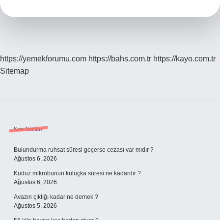
Nereye
Basılır
https://yemekforumu.com
https://bahs.com.tr
https://kayo.com.tr
Sitemap
Sidebar
Son Yazılar
Bulundurma ruhsat süresi geçerse cezası var mıdır ?
Ağustos 6, 2026
Kuduz mikrobunun kuluçka süresi ne kadardır ?
Ağustos 6, 2026
Avazın çıktığı kadar ne demek ?
Ağustos 5, 2026