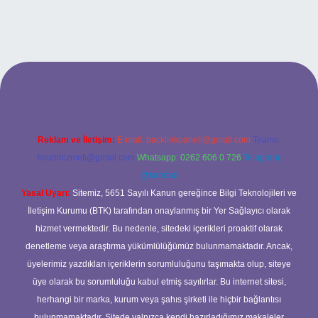
betci casino
Reklam ve İletişim:
E-mail:
backlinkpaneli@gmail.com
Teams:
forumhizmeti@gmail.com
Whatsapp: 0262 606 0 726
Telegram:
@karabul
Yasal Uyarı:
Sitemiz, 5651 Sayılı Kanun gereğince Bilgi Teknolojileri ve
İletişim Kurumu (BTK) tarafından onaylanmış bir Yer Sağlayıcı olarak
hizmet vermektedir. Bu nedenle, sitedeki içerikleri proaktif olarak
denetleme veya araştırma yükümlülüğümüz bulunmamaktadır. Ancak,
üyelerimiz yazdıkları içeriklerin sorumluluğunu taşımakta olup, siteye
üye olarak bu sorumluluğu kabul etmiş sayılırlar. Bu internet sitesi,
herhangi bir marka, kurum veya şahıs şirketi ile hiçbir bağlantısı
bulunmamaktadır. Sitede yalnızca kendi hazırladığımız makaleler