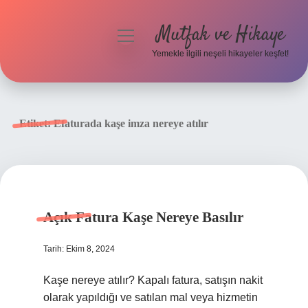
Mutfak ve Hikaye
menüyü
aç
Yemekle ilgili neşeli hikayeler keşfet!
Anasayfa
Gizlilik Politikası
Etiket:
Efaturada kaşe imza nereye atılır
Yasal Uyarı
Hakkımızda
Açık Fatura Kaşe Nereye Basılır
Tarih: Ekim 8, 2024
Kaşe nereye atılır? Kapalı fatura, satışın nakit
olarak yapıldığı ve satılan mal veya hizmetin