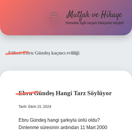
Mutfak ve Hikaye
menüyü
aç
Yemekle ilgili neşeli hikayeler keşfet!
Anasayfa
Gizlilik Politikası
Etiket:
Ebru Gündeş kaçıncı evliliği
Yasal Uyarı
Hakkımızda
Ebru Gündeş Hangi Tarz Söylüyor
Tarih: Ekim 15, 2024
Ebru Gündeş hangi şarkıyla ünlü oldu?
Dinlenme süresinin ardından 11 Mart 2000