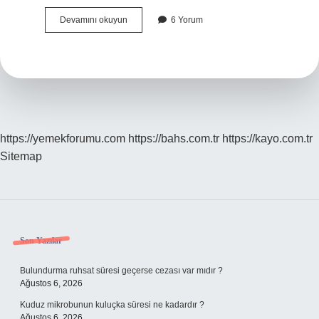
Ebru
Devamını okuyun
6 Yorum
Gündeş
Hangi
Tarz
Söylüyor
https://yemekforumu.com
https://bahs.com.tr
https://kayo.com.tr
Sitemap
Sidebar
Son Yazılar
Bulundurma ruhsat süresi geçerse cezası var mıdır ?
Ağustos 6, 2026
Kuduz mikrobunun kuluçka süresi ne kadardır ?
Ağustos 6, 2026