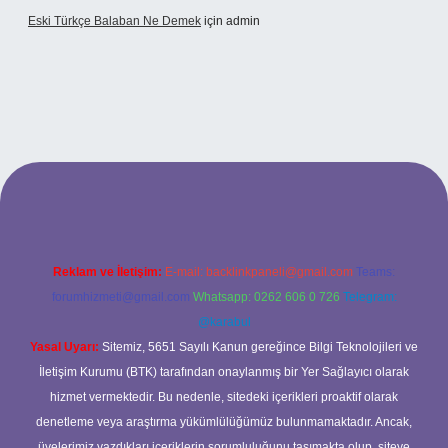
Eski Türkçe Balaban Ne Demek
için
admin
betci casino
Reklam ve İletişim:
E-mail:
backlinkpaneli@gmail.com
Teams:
forumhizmeti@gmail.com
Whatsapp: 0262 606 0 726
Telegram:
@karabul
Yasal Uyarı:
Sitemiz, 5651 Sayılı Kanun gereğince Bilgi Teknolojileri ve
İletişim Kurumu (BTK) tarafından onaylanmış bir Yer Sağlayıcı olarak
hizmet vermektedir. Bu nedenle, sitedeki içerikleri proaktif olarak
denetleme veya araştırma yükümlülüğümüz bulunmamaktadır. Ancak,
üyelerimiz yazdıkları içeriklerin sorumluluğunu taşımakta olup, siteye