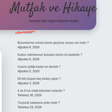
Mutfak ve Hikaye
Yemekle ilgili neşeli hikayeler keşfet!
Sidebar
Son Yazılar
betci cas
Bulundurma ruhsat süresi geçerse cezası var mıdır ?
Ağustos 6, 2026
Kuduz mikrobunun kuluçka süresi ne kadardır ?
Ağustos 6, 2026
Avazın çıktığı kadar ne demek ?
Ağustos 5, 2026
56 kilo bayan kaç beden giyer ?
Ağustos 3, 2026
4 ve 6’nın ortak bölenleri nelerdir ?
Temmuz 30, 2026
Turşuluk salamura sirke midir ?
Temmuz 29, 2026