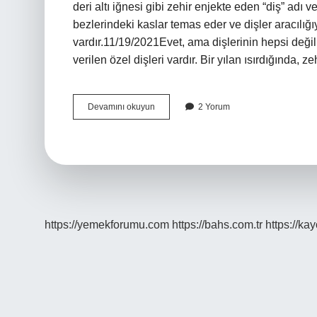
deri altı iğnesi gibi zehir enjekte eden “diş” adı ver
bezlerindeki kaslar temas eder ve dişler aracılığıy
vardır.11/19/2021Evet, ama dişlerinin hepsi değil. 
verilen özel dişleri vardır. Bir yılan ısırdığında, 
Yılan
Devamını okuyun
2 Yorum
Zehri
Içinde
Ne
Var
https://yemekforumu.com
https://bahs.com.tr
https://ka