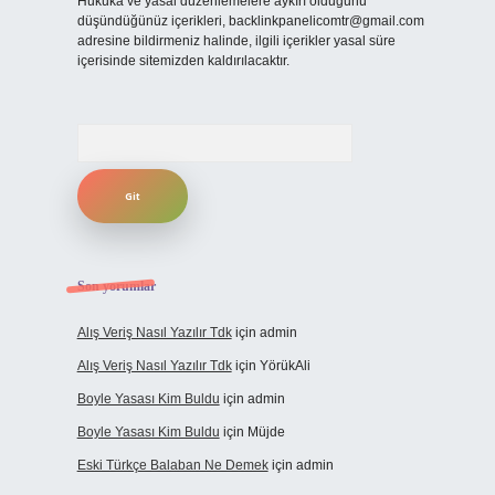
Hukuka ve yasal düzenlemelere aykırı olduğunu
düşündüğünüz içerikleri,
backlinkpanelicomtr@gmail.com
adresine bildirmeniz halinde, ilgili içerikler yasal süre
içerisinde sitemizden kaldırılacaktır.
Arama
Son yorumlar
Alış Veriş Nasıl Yazılır Tdk
için
admin
Alış Veriş Nasıl Yazılır Tdk
için
YörükAli
Boyle Yasası Kim Buldu
için
admin
Boyle Yasası Kim Buldu
için
Müjde
Eski Türkçe Balaban Ne Demek
için
admin