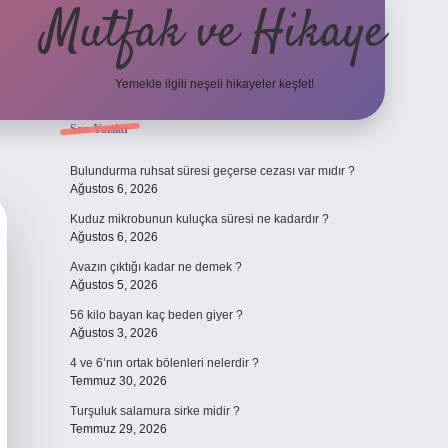
Mutfak ve Hikaye
Yemekle ilgili neşeli hikayeler keşfet!
Sidebar
Son Yazılar
betci cas
Bulundurma ruhsat süresi geçerse cezası var mıdır ?
Ağustos 6, 2026
Kuduz mikrobunun kuluçka süresi ne kadardır ?
Ağustos 6, 2026
Avazın çıktığı kadar ne demek ?
Ağustos 5, 2026
56 kilo bayan kaç beden giyer ?
Ağustos 3, 2026
4 ve 6’nın ortak bölenleri nelerdir ?
Temmuz 30, 2026
Turşuluk salamura sirke midir ?
Temmuz 29, 2026