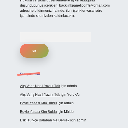
Hukuka ve yasal düzenlemelere aykırı olduğunu
düşündüğünüz içerikleri,
backlinkpanelicomtr@gmail.com
adresine bildirmeniz halinde, ilgili içerikler yasal süre
içerisinde sitemizden kaldırılacaktır.
Arama
Son yorumlar
Alış Veriş Nasıl Yazılır Tdk
için
admin
Alış Veriş Nasıl Yazılır Tdk
için
YörükAli
Boyle Yasası Kim Buldu
için
admin
Boyle Yasası Kim Buldu
için
Müjde
Eski Türkçe Balaban Ne Demek
için
admin