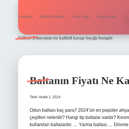
Anasayfa
Gizlilik Politikası
Yasal Uyarı
Hakkımızda
Etiket:
Dünyanın en kaliteli kasap bıçağı hangisi
Baltanın Fiyatı Ne K
Tarih: Aralık 1, 2024
Odun baltası kaç para? 2024’ün en popüler ahşap
çeşitleri nelerdir? Hangi tip baltalar vardır? Ke
kullanılan baltalardır. … Yarma baltası … Dövme