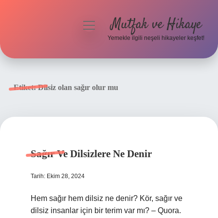
Mutfak ve Hikaye
menüyü
aç
Yemekle ilgili neşeli hikayeler keşfet!
Anasayfa
Gizlilik Politikası
Etiket:
Dilsiz olan sağır olur mu
Yasal Uyarı
Hakkımızda
Sağır Ve Dilsizlere Ne Denir
Tarih: Ekim 28, 2024
Hem sağır hem dilsiz ne denir? Kör, sağır ve
dilsiz insanlar için bir terim var mı? – Quora.