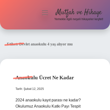
Mutfak ve Hikaye
menüyü
aç
Yemekle ilgili neşeli hikayeler keşfet!
Anasayfa
Gizlilik Politikası
Etiket:
Devlet anaokulu 4 yaş alıyor mu
Yasal Uyarı
Hakkımızda
Anaokulu Ücret Ne Kadar
Tarih: Şubat 12, 2025
2024 anaokulu kayıt parası ne kadar?
Okulumuz Anaokulu Katkı Payı Tespit