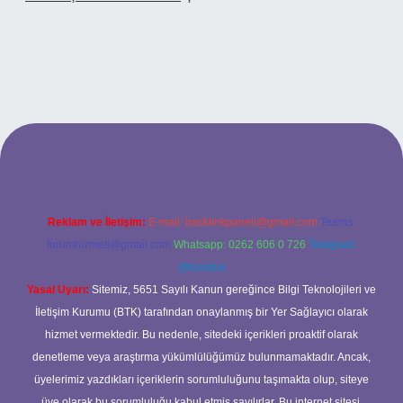
betci casino
Reklam ve İletişim:
E-mail:
backlinkpaneli@gmail.com
Teams:
forumhizmeti@gmail.com
Whatsapp: 0262 606 0 726
Telegram:
@karabul
Yasal Uyarı:
Sitemiz, 5651 Sayılı Kanun gereğince Bilgi Teknolojileri ve
İletişim Kurumu (BTK) tarafından onaylanmış bir Yer Sağlayıcı olarak
hizmet vermektedir. Bu nedenle, sitedeki içerikleri proaktif olarak
denetleme veya araştırma yükümlülüğümüz bulunmamaktadır. Ancak,
üyelerimiz yazdıkları içeriklerin sorumluluğunu taşımakta olup, siteye
üye olarak bu sorumluluğu kabul etmiş sayılırlar. Bu internet sitesi,