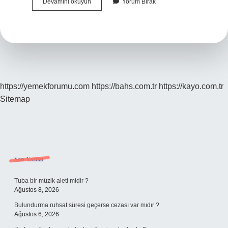
Anaokulu
Devamını okuyun
Yorum Bırak
Ücret
Ne
Kadar
https://yemekforumu.com
https://bahs.com.tr
https://kayo.com.tr
Sitemap
Sidebar
Son Yazılar
Tuba bir müzik aleti midir ?
Ağustos 8, 2026
Bulundurma ruhsat süresi geçerse cezası var mıdır ?
Ağustos 6, 2026