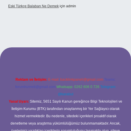
Eski Türkçe Balaban Ne Demek
için
admin
betci casino
Reklam ve İletişim:
E-mail:
backlinkpaneli@gmail.com
Teams:
forumhizmeti@gmail.com
Whatsapp: 0262 606 0 726
Telegram:
@karabul
Yasal Uyarı:
Sitemiz, 5651 Sayılı Kanun gereğince Bilgi Teknolojileri ve
İletişim Kurumu (BTK) tarafından onaylanmış bir Yer Sağlayıcı olarak
hizmet vermektedir. Bu nedenle, sitedeki içerikleri proaktif olarak
denetleme veya araştırma yükümlülüğümüz bulunmamaktadır. Ancak,
üyelerimiz yazdıkları içeriklerin sorumluluğunu taşımakta olup, siteye