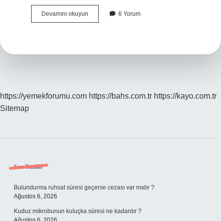
Hava
Devamını okuyun
6 Yorum
Olayları
Neye
Bağlı
https://yemekforumu.com
https://bahs.com.tr
https://kayo.com.tr
Sitemap
Sidebar
Son Yazılar
Bulundurma ruhsat süresi geçerse cezası var mıdır ?
Ağustos 6, 2026
Kuduz mikrobunun kuluçka süresi ne kadardır ?
Ağustos 6, 2026