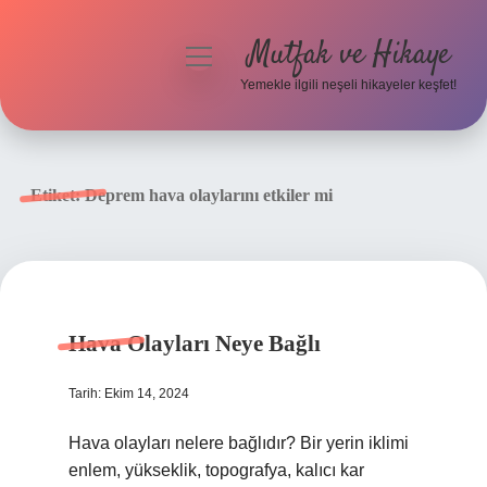
Mutfak ve Hikaye
menüyü
aç
Yemekle ilgili neşeli hikayeler keşfet!
Anasayfa
Gizlilik Politikası
Etiket:
Deprem hava olaylarını etkiler mi
Yasal Uyarı
Hakkımızda
Hava Olayları Neye Bağlı
Tarih: Ekim 14, 2024
Hava olayları nelere bağlıdır? Bir yerin iklimi
enlem, yükseklik, topografya, kalıcı kar