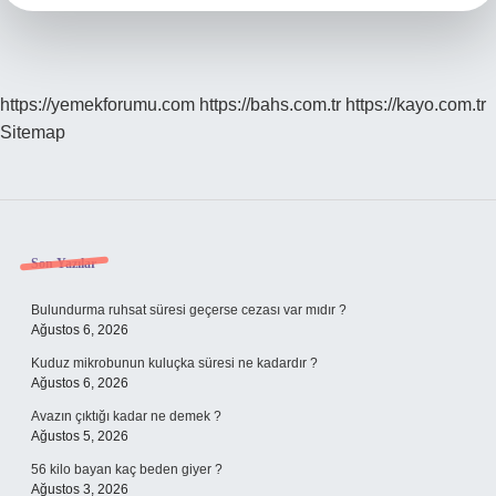
Örnek
https://yemekforumu.com
https://bahs.com.tr
https://kayo.com.tr
Sitemap
Sidebar
Son Yazılar
Bulundurma ruhsat süresi geçerse cezası var mıdır ?
Ağustos 6, 2026
Kuduz mikrobunun kuluçka süresi ne kadardır ?
Ağustos 6, 2026
Avazın çıktığı kadar ne demek ?
Ağustos 5, 2026
56 kilo bayan kaç beden giyer ?
Ağustos 3, 2026