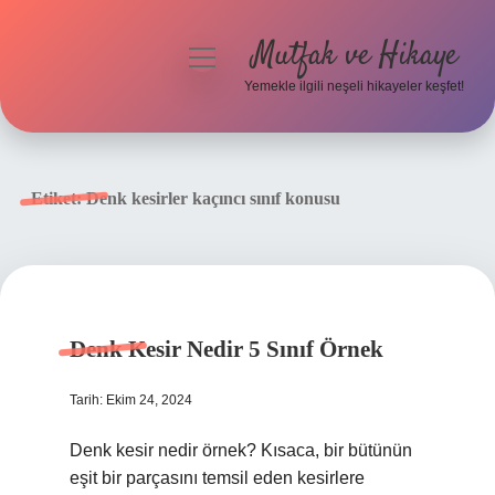
Mutfak ve Hikaye
menüyü
aç
Yemekle ilgili neşeli hikayeler keşfet!
Anasayfa
Gizlilik Politikası
Etiket:
Denk kesirler kaçıncı sınıf konusu
Yasal Uyarı
Hakkımızda
Denk Kesir Nedir 5 Sınıf Örnek
Tarih: Ekim 24, 2024
Denk kesir nedir örnek? Kısaca, bir bütünün
eşit bir parçasını temsil eden kesirlere