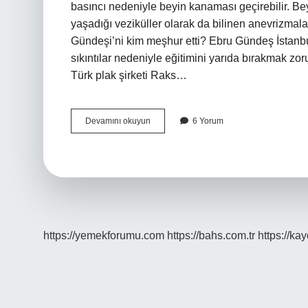
basıncı nedeniyle beyin kanaması geçirebilir. 
yaşadığı veziküller olarak da bilinen anevrizmalar
Gündeşi’ni kim meşhur etti? Ebru Gündeş İstanb
sıkıntılar nedeniyle eğitimini yarıda bırakmak zor
Türk plak şirketi Raks…
Ebru
Devamını okuyun
6 Yorum
Gündeş
Hangi
Tarz
Söylüyor
https://yemekforumu.com
https://bahs.com.tr
https://ka