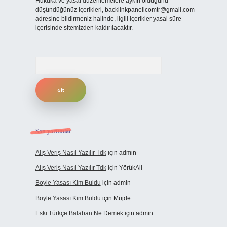
Hukuka ve yasal düzenlemelere aykırı olduğunu
düşündüğünüz içerikleri,
backlinkpanelicomtr@gmail.com
adresine bildirmeniz halinde, ilgili içerikler yasal süre
içerisinde sitemizden kaldırılacaktır.
Arama
Son yorumlar
Alış Veriş Nasıl Yazılır Tdk
için
admin
Alış Veriş Nasıl Yazılır Tdk
için
YörükAli
Boyle Yasası Kim Buldu
için
admin
Boyle Yasası Kim Buldu
için
Müjde
Eski Türkçe Balaban Ne Demek
için
admin