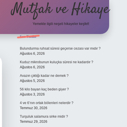
Mutfak ve Hikaye
Yemekle ilgili neşeli hikayeler keşfet!
Sidebar
Son Yazılar
betci cas
Bulundurma ruhsat süresi geçerse cezası var mıdır ?
Ağustos 6, 2026
Kuduz mikrobunun kuluçka süresi ne kadardır ?
Ağustos 6, 2026
Avazın çıktığı kadar ne demek ?
Ağustos 5, 2026
56 kilo bayan kaç beden giyer ?
Ağustos 3, 2026
4 ve 6’nın ortak bölenleri nelerdir ?
Temmuz 30, 2026
Turşuluk salamura sirke midir ?
Temmuz 29, 2026