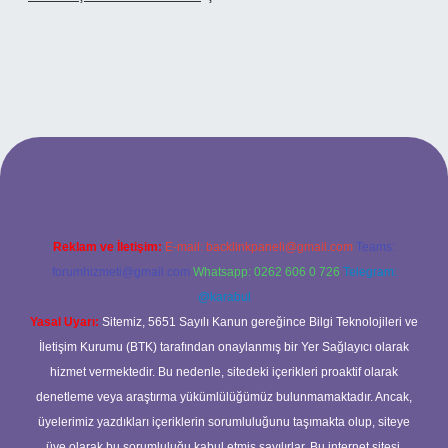
betci casino
Reklam ve İletişim:
E-mail:
backlinkpaneli@gmail.com
Teams:
forumhizmeti@gmail.com
Whatsapp: 0262 606 0 726
Telegram:
@karabul
Yasal Uyarı:
Sitemiz, 5651 Sayılı Kanun gereğince Bilgi Teknolojileri ve
İletişim Kurumu (BTK) tarafından onaylanmış bir Yer Sağlayıcı olarak
hizmet vermektedir. Bu nedenle, sitedeki içerikleri proaktif olarak
denetleme veya araştırma yükümlülüğümüz bulunmamaktadır. Ancak,
üyelerimiz yazdıkları içeriklerin sorumluluğunu taşımakta olup, siteye
üye olarak bu sorumluluğu kabul etmiş sayılırlar. Bu internet sitesi,