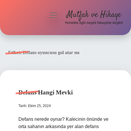
Mutfak ve Hikaye
menüyü
aç
Yemekle ilgili neşeli hikayeler keşfet!
Anasayfa
Gizlilik Politikası
Etiket:
Defans oyuncusu gol atar mı
Yasal Uyarı
Hakkımızda
Defans Hangi Mevki
Tarih: Ekim 25, 2024
Defans nerede oynar? Kalecinin önünde ve
orta sahanın arkasında yer alan defans