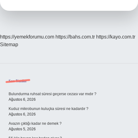
Iyelik
Eki
Nasıl
Olur
https://yemekforumu.com
https://bahs.com.tr
https://kayo.com.tr
Sitemap
Sidebar
Son Yazılar
Bulundurma ruhsat süresi geçerse cezası var mıdır ?
Ağustos 6, 2026
Kuduz mikrobunun kuluçka süresi ne kadardır ?
Ağustos 6, 2026
Avazın çıktığı kadar ne demek ?
Ağustos 5, 2026