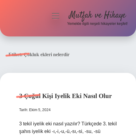
Mutfak ve Hikaye
menüyü
aç
Yemekle ilgili neşeli hikayeler keşfet!
Anasayfa
Gizlilik Politikası
Etiket:
Çokluk ekleri nelerdir
Yasal Uyarı
Hakkımızda
3 Çoğul Kişi Iyelik Eki Nasıl Olur
Tarih: Ekim 5, 2024
3 tekil iyelik eki nasıl yazılır? Türkçede 3. tekil
şahıs iyelik eki -ı,-i,-u,-ü,-sı,-si, -su, -sü