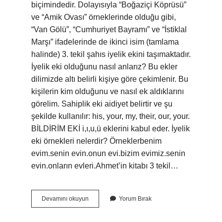
biçimindedir. Dolayısıyla “Boğaziçi Köprüsü”
ve “Amik Ovası” örneklerinde olduğu gibi,
“Van Gölü”, “Cumhuriyet Bayramı” ve “İstiklal
Marşı” ifadelerinde de ikinci isim (tamlama
halinde) 3. tekil şahıs iyelik ekini taşımaktadır.
İyelik eki olduğunu nasıl anlarız? Bu ekler
dilimizde altı belirli kişiye göre çekimlenir. Bu
kişilerin kim olduğunu ve nasıl ek aldıklarını
görelim. Sahiplik eki aidiyet belirtir ve şu
şekilde kullanılır: his, your, my, their, our, your.
BİLDİRİM EKİ i,ı,u,ü eklerini kabul eder. İyelik
eki örnekleri nelerdir? Örneklerbenim
evim.senin evin.onun evi.bizim evimiz.senin
evin.onların evleri.Ahmet’in kitabı 3 tekil…
3
Devamını okuyun
Yorum Bırak
Çoğul
Kişi