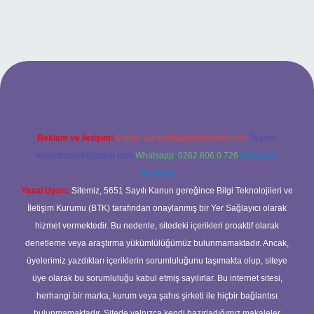
betci casino
Reklam ve İletişim:
E-mail:
backlinkpaneli@gmail.com
Teams:
forumhizmeti@gmail.com
Whatsapp: 0262 606 0 726
Telegram:
@karabul
Yasal Uyarı:
Sitemiz, 5651 Sayılı Kanun gereğince Bilgi Teknolojileri ve
İletişim Kurumu (BTK) tarafından onaylanmış bir Yer Sağlayıcı olarak
hizmet vermektedir. Bu nedenle, sitedeki içerikleri proaktif olarak
denetleme veya araştırma yükümlülüğümüz bulunmamaktadır. Ancak,
üyelerimiz yazdıkları içeriklerin sorumluluğunu taşımakta olup, siteye
üye olarak bu sorumluluğu kabul etmiş sayılırlar. Bu internet sitesi,
herhangi bir marka, kurum veya şahıs şirketi ile hiçbir bağlantısı
bulunmamaktadır. Sitede yalnızca kendi hazırladığımız makaleler