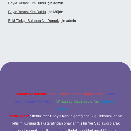
Boyle Yasası Kim Buldu
için
admin
Boyle Yasası Kim Buldu
için
Müjde
Eski Türkçe Balaban Ne Demek
için
admin
betci casino
Reklam ve İletişim:
E-mail:
backlinkpaneli@gmail.com
Teams:
forumhizmeti@gmail.com
Whatsapp: 0262 606 0 726
Telegram:
@karabul
Yasal Uyarı:
Sitemiz, 5651 Sayılı Kanun gereğince Bilgi Teknolojileri ve
İletişim Kurumu (BTK) tarafından onaylanmış bir Yer Sağlayıcı olarak
hizmet vermektedir. Bu nedenle, sitedeki içerikleri proaktif olarak