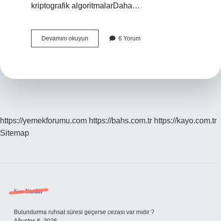
kriptografik algoritmalarDaha…
Algoritma
Devamını okuyun
6 Yorum
Anlamı
Nedir
https://yemekforumu.com
https://bahs.com.tr
https://kayo.com.tr
Sitemap
Sidebar
Son Yazılar
Bulundurma ruhsat süresi geçerse cezası var mıdır ?