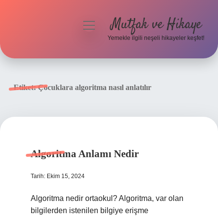
Mutfak ve Hikaye
menüyü
aç
Yemekle ilgili neşeli hikayeler keşfet!
Anasayfa
Gizlilik Politikası
Etiket:
Çocuklara algoritma nasıl anlatılır
Yasal Uyarı
Hakkımızda
Algoritma Anlamı Nedir
Tarih: Ekim 15, 2024
Algoritma nedir ortaokul? Algoritma, var olan
bilgilerden istenilen bilgiye erişme