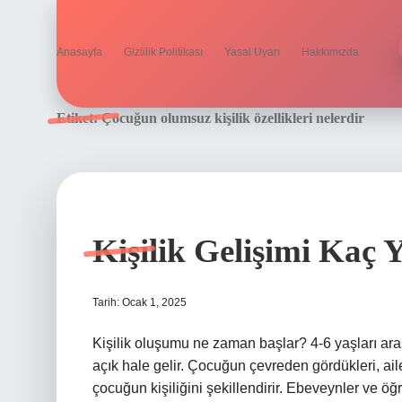
Anasayfa
Gizlilik Politikası
Yasal Uyarı
Hakkımızda
Etiket:
Çocuğun olumsuz kişilik özellikleri nelerdir
Kişilik Gelişimi Kaç 
Tarih: Ocak 1, 2025
Kişilik oluşumu ne zaman başlar? 4-6 yaşları ar
açık hale gelir. Çocuğun çevreden gördükleri, ai
çocuğun kişiliğini şekillendirir. Ebeveynler ve öğ