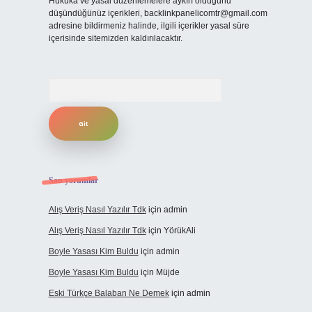
Hukuka ve yasal düzenlemelere aykırı olduğunu
düşündüğünüz içerikleri,
backlinkpanelicomtr@gmail.com
adresine bildirmeniz halinde, ilgili içerikler yasal süre
içerisinde sitemizden kaldırılacaktır.
Arama
Son yorumlar
Alış Veriş Nasıl Yazılır Tdk
için
admin
Alış Veriş Nasıl Yazılır Tdk
için
YörükAli
Boyle Yasası Kim Buldu
için
admin
Boyle Yasası Kim Buldu
için
Müjde
Eski Türkçe Balaban Ne Demek
için
admin