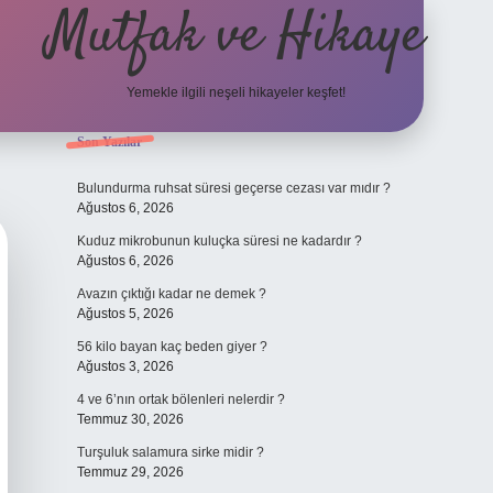
Mutfak ve Hikaye
Yemekle ilgili neşeli hikayeler keşfet!
Sidebar
Son Yazılar
betci cas
Bulundurma ruhsat süresi geçerse cezası var mıdır ?
Ağustos 6, 2026
Kuduz mikrobunun kuluçka süresi ne kadardır ?
Ağustos 6, 2026
Avazın çıktığı kadar ne demek ?
Ağustos 5, 2026
56 kilo bayan kaç beden giyer ?
Ağustos 3, 2026
4 ve 6’nın ortak bölenleri nelerdir ?
Temmuz 30, 2026
Turşuluk salamura sirke midir ?
Temmuz 29, 2026