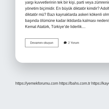
yargı kuvvetlerinin tek bir kişi, parti veya zümren
yönetim biçimidir. En büyük diktatör kimdir? Ado
diktatör mü? Bazı kaynaklarda askeri kökenli olmas
başında ölümüne kadar iktidarda kalması nedeniy
Kemal Atatürk, Türkiye’de liderlik…
Diktatörlük
Devamını okuyun
2 Yorum
Ilk
Nerede
Ortaya
Çıkmıştır
https://yemekforumu.com
https://bahs.com.tr
https://ka