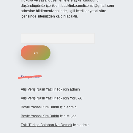
Hukuka ve yasal düzenlemelere aykırı olduğunu
düşündüğünüz içerikleri,
backlinkpanelicomtr@gmail.com
adresine bildirmeniz halinde, ilgili içerikler yasal süre
içerisinde sitemizden kaldırılacaktır.
Arama
Son yorumlar
Alış Veriş Nasıl Yazılır Tdk
için
admin
Alış Veriş Nasıl Yazılır Tdk
için
YörükAli
Boyle Yasası Kim Buldu
için
admin
Boyle Yasası Kim Buldu
için
Müjde
Eski Türkçe Balaban Ne Demek
için
admin