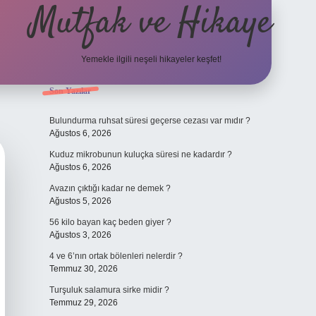
Mutfak ve Hikaye
Yemekle ilgili neşeli hikayeler keşfet!
Sidebar
Son Yazılar
betci casin
Bulundurma ruhsat süresi geçerse cezası var mıdır ?
Ağustos 6, 2026
Kuduz mikrobunun kuluçka süresi ne kadardır ?
Ağustos 6, 2026
Avazın çıktığı kadar ne demek ?
Ağustos 5, 2026
56 kilo bayan kaç beden giyer ?
Ağustos 3, 2026
4 ve 6’nın ortak bölenleri nelerdir ?
Temmuz 30, 2026
Turşuluk salamura sirke midir ?
Temmuz 29, 2026