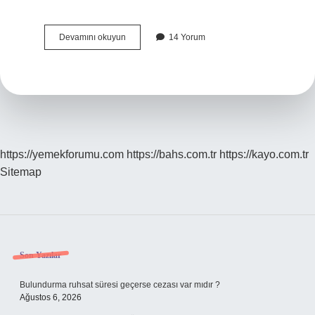
Abide
Devamını okuyun
14 Yorum
Neden
Yapıldı
https://yemekforumu.com
https://bahs.com.tr
https://kayo.com.tr
Sitemap
Sidebar
Son Yazılar
Bulundurma ruhsat süresi geçerse cezası var mıdır ?
Ağustos 6, 2026