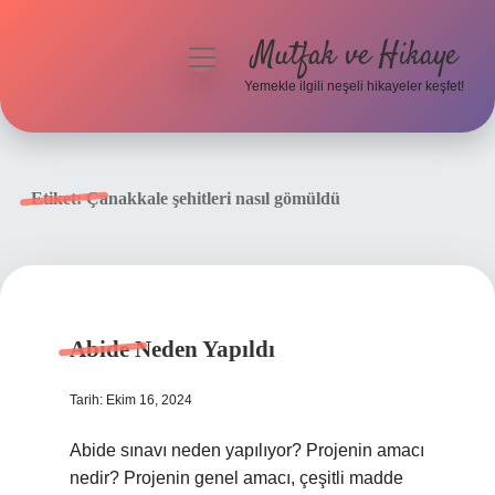
Mutfak ve Hikaye
menüyü
aç
Yemekle ilgili neşeli hikayeler keşfet!
Anasayfa
Gizlilik Politikası
Etiket:
Çanakkale şehitleri nasıl gömüldü
Yasal Uyarı
Hakkımızda
Abide Neden Yapıldı
Tarih: Ekim 16, 2024
Abide sınavı neden yapılıyor? Projenin amacı
nedir? Projenin genel amacı, çeşitli madde