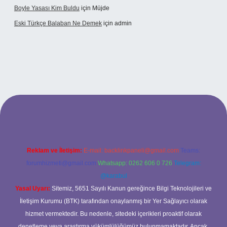
Boyle Yasası Kim Buldu
için
Müjde
Eski Türkçe Balaban Ne Demek
için
admin
betci casino
Reklam ve İletişim:
E-mail:
backlinkpaneli@gmail.com
Teams:
forumhizmeti@gmail.com
Whatsapp: 0262 606 0 726
Telegram:
@karabul
Yasal Uyarı:
Sitemiz, 5651 Sayılı Kanun gereğince Bilgi Teknolojileri ve
İletişim Kurumu (BTK) tarafından onaylanmış bir Yer Sağlayıcı olarak
hizmet vermektedir. Bu nedenle, sitedeki içerikleri proaktif olarak
denetleme veya araştırma yükümlülüğümüz bulunmamaktadır. Ancak,