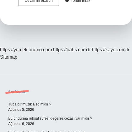
Islak
Devamını okuyun
Yorum Bırak
Çorap
Giymek
Ateşi
Düşürür
Mü
https://yemekforumu.com
https://bahs.com.tr
https://kayo.com.tr
Sitemap
Sidebar
Son Yazılar
Tuba bir müzik aleti midir ?
Ağustos 8, 2026
Bulundurma ruhsat süresi geçerse cezası var mıdır ?
Ağustos 6, 2026