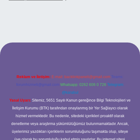
betci casino
Reklam ve İletişim:
E-mail:
backlinkpaneli@gmail.com
Teams:
forumhizmeti@gmail.com
Whatsapp: 0262 606 0 726
Telegram:
@karabul
Yasal Uyarı:
Sitemiz, 5651 Sayılı Kanun gereğince Bilgi Teknolojileri ve
İletişim Kurumu (BTK) tarafından onaylanmış bir Yer Sağlayıcı olarak
hizmet vermektedir. Bu nedenle, sitedeki içerikleri proaktif olarak
denetleme veya araştırma yükümlülüğümüz bulunmamaktadır. Ancak,
üyelerimiz yazdıkları içeriklerin sorumluluğunu taşımakta olup, siteye
üye olarak bu sorumluluğu kabul etmiş sayılırlar. Bu internet sitesi,