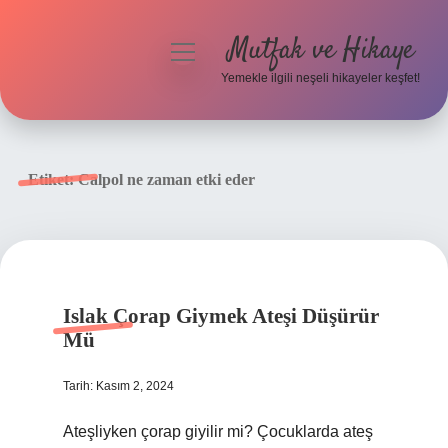
Mutfak ve Hikaye
menüyü
aç
Yemekle ilgili neşeli hikayeler keşfet!
Anasayfa
Gizlilik Politikası
Etiket:
Calpol ne zaman etki eder
Yasal Uyarı
Hakkımızda
Islak Çorap Giymek Ateşi Düşürür
Mü
Tarih: Kasım 2, 2024
Ateşliyken çorap giyilir mi? Çocuklarda ateş