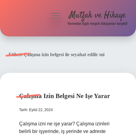
Mutfak ve Hikaye
menüyü
aç
Yemekle ilgili neşeli hikayeler keşfet!
Anasayfa
Gizlilik Politikası
Etiket:
Çalışma izin belgesi ile seyahat edilir mi
Yasal Uyarı
Hakkımızda
Çalışma Izin Belgesi Ne Işe Yarar
Tarih: Eylül 22, 2024
Çalışma izni ne işe yarar? Çalışma izinleri
belirli bir işyerinde, iş yerinde ve adreste