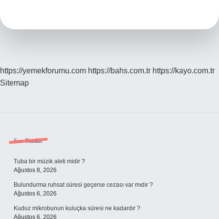
Belgesi
Ne
Işe
Yarar
https://yemekforumu.com
https://bahs.com.tr
https://kayo.com.tr
Sitemap
Sidebar
Son Yazılar
Tuba bir müzik aleti midir ?
Ağustos 8, 2026
Bulundurma ruhsat süresi geçerse cezası var mıdır ?
Ağustos 6, 2026
Kuduz mikrobunun kuluçka süresi ne kadardır ?
Ağustos 6, 2026