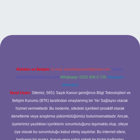
betci casino
Reklam ve İletişim:
E-mail:
backlinkpaneli@gmail.com
Teams:
forumhizmeti@gmail.com
Whatsapp: 0262 606 0 726
Telegram:
@karabul
Yasal Uyarı:
Sitemiz, 5651 Sayılı Kanun gereğince Bilgi Teknolojileri ve
İletişim Kurumu (BTK) tarafından onaylanmış bir Yer Sağlayıcı olarak
hizmet vermektedir. Bu nedenle, sitedeki içerikleri proaktif olarak
denetleme veya araştırma yükümlülüğümüz bulunmamaktadır. Ancak,
üyelerimiz yazdıkları içeriklerin sorumluluğunu taşımakta olup, siteye
üye olarak bu sorumluluğu kabul etmiş sayılırlar. Bu internet sitesi,
herhangi bir marka, kurum veya şahıs şirketi ile hiçbir bağlantısı