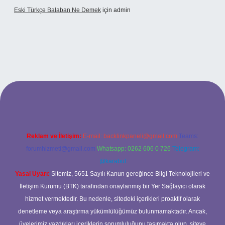
Eski Türkçe Balaban Ne Demek
için
admin
betci casino
Reklam ve İletişim:
E-mail:
backlinkpaneli@gmail.com
Teams:
forumhizmeti@gmail.com
Whatsapp: 0262 606 0 726
Telegram:
@karabul
Yasal Uyarı:
Sitemiz, 5651 Sayılı Kanun gereğince Bilgi Teknolojileri ve
İletişim Kurumu (BTK) tarafından onaylanmış bir Yer Sağlayıcı olarak
hizmet vermektedir. Bu nedenle, sitedeki içerikleri proaktif olarak
denetleme veya araştırma yükümlülüğümüz bulunmamaktadır. Ancak,
üyelerimiz yazdıkları içeriklerin sorumluluğunu taşımakta olup, siteye