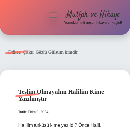
Mutfak ve Hikaye
menüyü
aç
Yemekle ilgili neşeli hikayeler keşfet!
Anasayfa
Gizlilik Politikası
Etiket:
Çakır Gözlü Gülsüm kimdir
Yasal Uyarı
Hakkımızda
Teslim Olmayalım Halilim Kime
Yazılmıştır
Tarih: Ekim 9, 2024
Halilim türküsü kime yazıldı? Önce Halil,