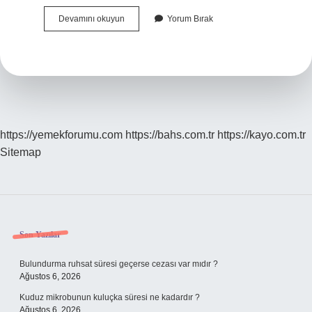
Teslim
Devamını okuyun
Yorum Bırak
Olmayalım
Halilim
Kime
Yazılmıştır
https://yemekforumu.com
https://bahs.com.tr
https://kayo.com.tr
Sitemap
Sidebar
Son Yazılar
Bulundurma ruhsat süresi geçerse cezası var mıdır ?
Ağustos 6, 2026
Kuduz mikrobunun kuluçka süresi ne kadardır ?
Ağustos 6, 2026