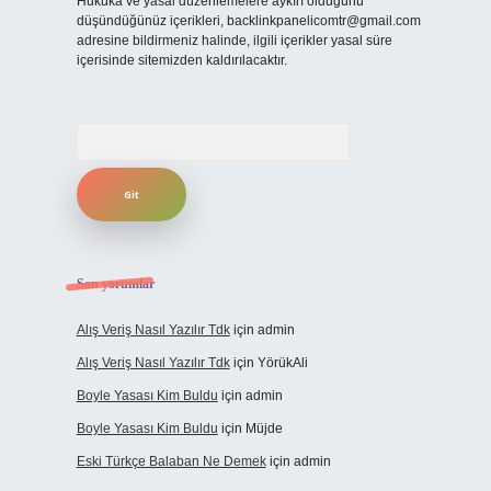
Hukuka ve yasal düzenlemelere aykırı olduğunu
düşündüğünüz içerikleri,
backlinkpanelicomtr@gmail.com
adresine bildirmeniz halinde, ilgili içerikler yasal süre
içerisinde sitemizden kaldırılacaktır.
Arama
Son yorumlar
Alış Veriş Nasıl Yazılır Tdk
için
admin
Alış Veriş Nasıl Yazılır Tdk
için
YörükAli
Boyle Yasası Kim Buldu
için
admin
Boyle Yasası Kim Buldu
için
Müjde
Eski Türkçe Balaban Ne Demek
için
admin