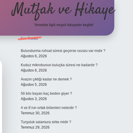
Mutfak ve Hikaye
Yemekle ilgili neşeli hikayeler keşfet!
Sidebar
Son Yazılar
betci ca
Bulundurma ruhsat süresi geçerse cezası var mıdır ?
Ağustos 6, 2026
Kuduz mikrobunun kuluçka süresi ne kadardır ?
Ağustos 6, 2026
Avazın çıktığı kadar ne demek ?
Ağustos 5, 2026
56 kilo bayan kaç beden giyer ?
Ağustos 3, 2026
4 ve 6’nın ortak bölenleri nelerdir ?
Temmuz 30, 2026
Turşuluk salamura sirke midir ?
Temmuz 29, 2026