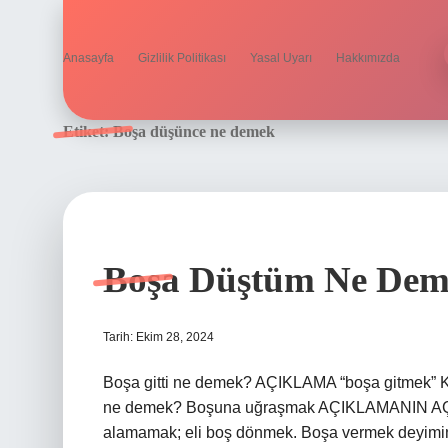
Anasayfa
Gizlilik Politikası
Yasal Uyarı
Hakkımızda
Etiket:
Boşa düşünce ne demek
Boşa Düştüm Ne De
Tarih: Ekim 28, 2024
Boşa gitti ne demek? AÇIKLAMA “boşa gitmek” Ku
ne demek? Boşuna uğraşmak AÇIKLAMANIN AÇI
alamamak; eli boş dönmek. Boşa vermek deyiminin