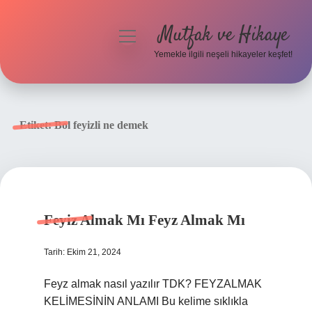
Mutfak ve Hikaye
menüyü
aç
Yemekle ilgili neşeli hikayeler keşfet!
Anasayfa
Gizlilik Politikası
Etiket:
Bol feyizli ne demek
Yasal Uyarı
Hakkımızda
Feyiz Almak Mı Feyz Almak Mı
Tarih: Ekim 21, 2024
Feyz almak nasıl yazılır TDK? FEYZALMAK
KELİMESİNİN ANLAMI Bu kelime sıklıkla