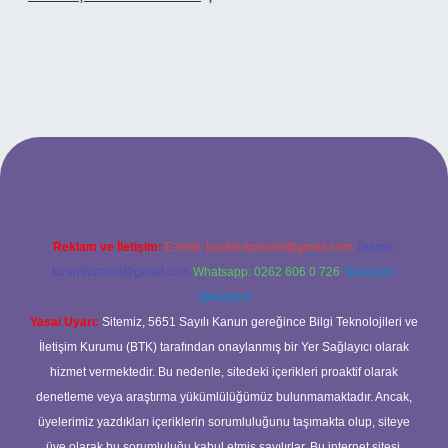
o
Reklam ve İletişim:
E-mail:
backlinkpaneli@gmail.com
Teams:
forumhizmeti@gmail.com
Whatsapp: 0262 606 0 726
Telegram:
@karabul
Yasal Uyarı:
Sitemiz, 5651 Sayılı Kanun gereğince Bilgi Teknolojileri ve
İletişim Kurumu (BTK) tarafından onaylanmış bir Yer Sağlayıcı olarak
hizmet vermektedir. Bu nedenle, sitedeki içerikleri proaktif olarak
denetleme veya araştırma yükümlülüğümüz bulunmamaktadır. Ancak,
üyelerimiz yazdıkları içeriklerin sorumluluğunu taşımakta olup, siteye
üye olarak bu sorumluluğu kabul etmiş sayılırlar. Bu internet sitesi,