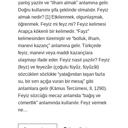
yanlış yazılır ve “ilham almak” anlamına gelir.
Doğru kullanımı şifa şeklinde olmalıdır. Feyiz
almak nedir? [1] Etkilenmek, olgunlaşmak,
öğrenmek. Feyiz mi feyz mi? Feyiz kelimesi
Arapça kökenli bir kelimedir. “Fayz”
kelimesinden türemiştir ve “bolluk, ilham,
manevi kazanç” anlamına gelir. Türkçede
feyiz, manevi veya maddi kazançlara
ulaşmayı ifade eder. Feyiz nasıl yazılır? Feyiz
(feyz) ve feyezân (çoğulu füyûz, füyûzât)
sözcükleri sözlükte “yatağından taşan fazla
su, bir sırrı açığa vuran bir mesaj” gibi
anlamlara gelir (Kāmus Tercümesi, II, 1290).
Feyiz sözcüğü mecaz anlamda “bağış ve
cömertlik” anlamında kullanılır. Feyz vermek
ne…