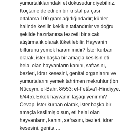
yumurtalıklarındaki et dokusudur diyebiliriz.
Koçtan elde edilen bir kristal parçası
ortalama 100 gram ağırlığındadır; küpler
halinde kesilir, kekikle tatlandırılır ve doğru
şekilde hazırlanırsa lezzetli bir sıcak
atıştırmalık olarak tüketilebilir. Hayvanin
billurunu yemek haram mıdır? İster kurban
olarak, ister başka bir amaçla kesilsin eti
helal olan hayvanların kanını, safrasını,
bezleri, idrar kesesini, genital organlarını ve
yumurtalarını yemek tahrimen mekruhtur (İbn
Nüceym, el-Bahr, 8/553; el-Fetâva’l-Hindiyye,
6/445). Erkek hayvanın taşağı yenir mi?
Cevap: İster kurban olarak, ister başka bir
amaçla kesilmiş olsun, eti helal olan
hayvanların, kanını, safrasını, bezleri, idrar
kesesini, genital…