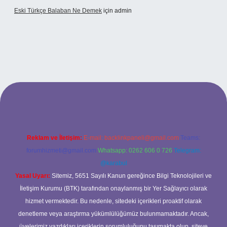
Eski Türkçe Balaban Ne Demek
için
admin
betci casino
Reklam ve İletişim:
E-mail:
backlinkpaneli@gmail.com
Teams:
forumhizmeti@gmail.com
Whatsapp: 0262 606 0 726
Telegram:
@karabul
Yasal Uyarı:
Sitemiz, 5651 Sayılı Kanun gereğince Bilgi Teknolojileri ve
İletişim Kurumu (BTK) tarafından onaylanmış bir Yer Sağlayıcı olarak
hizmet vermektedir. Bu nedenle, sitedeki içerikleri proaktif olarak
denetleme veya araştırma yükümlülüğümüz bulunmamaktadır. Ancak,
üyelerimiz yazdıkları içeriklerin sorumluluğunu taşımakta olup, siteye