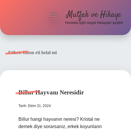
Mutfak ve Hikaye
menüyü
aç
Yemekle ilgili neşeli hikayeler keşfet!
Anasayfa
Gizlilik Politikası
Etiket:
Bizon eti helal mi
Yasal Uyarı
Hakkımızda
Billur Hayvanı Neresidir
Tarih: Ekim 31, 2024
Billur hangi hayvanın neresi? Kristal ne
demek diye sorarsanız, erkek koyunların