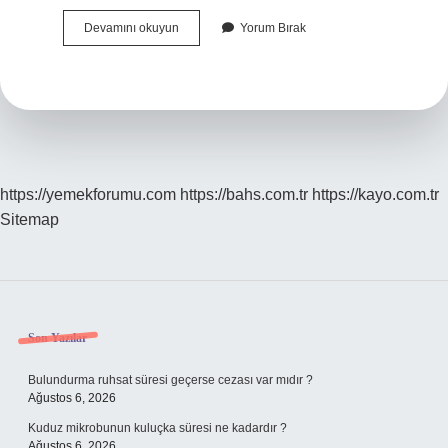
Billur
Devamını okuyun
Yorum Bırak
Hayvanı
Neresidir
https://yemekforumu.com
https://bahs.com.tr
https://kayo.com.tr
Sitemap
Sidebar
Son Yazılar
Bulundurma ruhsat süresi geçerse cezası var mıdır ?
Ağustos 6, 2026
Kuduz mikrobunun kuluçka süresi ne kadardır ?
Ağustos 6, 2026