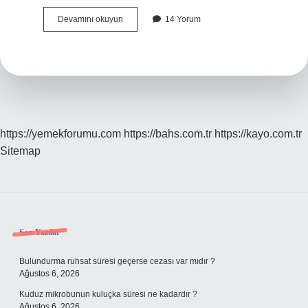
Bayatlayan
Devamını okuyun
14 Yorum
Bisküvi
Nasıl
Tazelenir
https://yemekforumu.com
https://bahs.com.tr
https://kayo.com.tr
Sitemap
Sidebar
Son Yazılar
Bulundurma ruhsat süresi geçerse cezası var mıdır ?
Ağustos 6, 2026
Kuduz mikrobunun kuluçka süresi ne kadardır ?
Ağustos 6, 2026