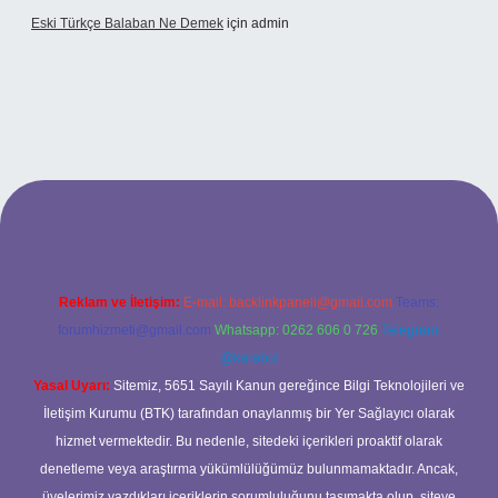
Eski Türkçe Balaban Ne Demek
için
admin
betci casino
Reklam ve İletişim:
E-mail:
backlinkpaneli@gmail.com
Teams:
forumhizmeti@gmail.com
Whatsapp: 0262 606 0 726
Telegram:
@karabul
Yasal Uyarı:
Sitemiz, 5651 Sayılı Kanun gereğince Bilgi Teknolojileri ve
İletişim Kurumu (BTK) tarafından onaylanmış bir Yer Sağlayıcı olarak
hizmet vermektedir. Bu nedenle, sitedeki içerikleri proaktif olarak
denetleme veya araştırma yükümlülüğümüz bulunmamaktadır. Ancak,
üyelerimiz yazdıkları içeriklerin sorumluluğunu taşımakta olup, siteye