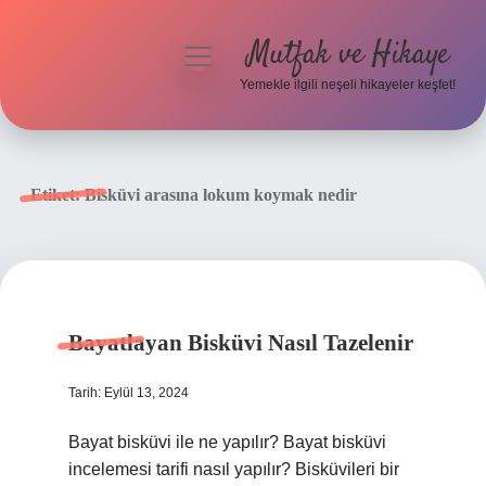
Mutfak ve Hikaye
menüyü
aç
Yemekle ilgili neşeli hikayeler keşfet!
Anasayfa
Gizlilik Politikası
Etiket:
Bisküvi arasına lokum koymak nedir
Yasal Uyarı
Hakkımızda
Bayatlayan Bisküvi Nasıl Tazelenir
Tarih: Eylül 13, 2024
Bayat bisküvi ile ne yapılır? Bayat bisküvi
incelemesi tarifi nasıl yapılır? Bisküvileri bir