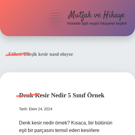
Mutfak ve Hikaye
menüyü
aç
Yemekle ilgili neşeli hikayeler keşfet!
Anasayfa
Gizlilik Politikası
Etiket:
Bileşik kesir nasıl oluyor
Yasal Uyarı
Hakkımızda
Denk Kesir Nedir 5 Sınıf Örnek
Tarih: Ekim 24, 2024
Denk kesir nedir örnek? Kısaca, bir bütünün
eşit bir parçasını temsil eden kesirlere