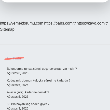
Örnek
https://yemekforumu.com
https://bahs.com.tr
https://kayo.com.tr
Sitemap
Sidebar
Son Yazılar
Bulundurma ruhsat süresi geçerse cezası var mıdır ?
Ağustos 6, 2026
Kuduz mikrobunun kuluçka süresi ne kadardır ?
Ağustos 6, 2026
Avazın çıktığı kadar ne demek ?
Ağustos 5, 2026
56 kilo bayan kaç beden giyer ?
Ağustos 3, 2026