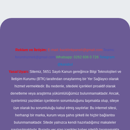
o
Reklam ve İletişim:
E-mail:
backlinkpaneli@gmail.com
Teams:
forumhizmeti@gmail.com
Whatsapp: 0262 606 0 726
Telegram:
@karabul
Yasal Uyarı:
Sitemiz, 5651 Sayılı Kanun gereğince Bilgi Teknolojileri ve
İletişim Kurumu (BTK) tarafından onaylanmış bir Yer Sağlayıcı olarak
hizmet vermektedir. Bu nedenle, sitedeki içerikleri proaktif olarak
denetleme veya araştırma yükümlülüğümüz bulunmamaktadır. Ancak,
üyelerimiz yazdıkları içeriklerin sorumluluğunu taşımakta olup, siteye
üye olarak bu sorumluluğu kabul etmiş sayılırlar. Bu internet sitesi,
herhangi bir marka, kurum veya şahıs şirketi ile hiçbir bağlantısı
bulunmamaktadır. Sitede yalnızca kendi hazırladığımız makaleler
paylaşılmaktadır. Burada yer alan içerikler haber niteliği taşımamakta