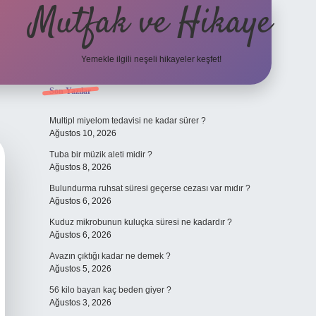
Mutfak ve Hikaye
Yemekle ilgili neşeli hikayeler keşfet!
Sidebar
Son Yazılar
betci cas
Multipl miyelom tedavisi ne kadar sürer ?
Ağustos 10, 2026
Tuba bir müzik aleti midir ?
Ağustos 8, 2026
Bulundurma ruhsat süresi geçerse cezası var mıdır ?
Ağustos 6, 2026
Kuduz mikrobunun kuluçka süresi ne kadardır ?
Ağustos 6, 2026
Avazın çıktığı kadar ne demek ?
Ağustos 5, 2026
56 kilo bayan kaç beden giyer ?
Ağustos 3, 2026