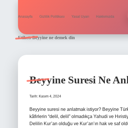
Anasayfa
Gizlilik Politikası
Yasal Uyarı
Hakkımızda
Etiket:
Beyyine ne demek din
Beyyine Suresi Ne An
Tarih: Kasım 4, 2024
Beyyine suresi ne anlatmak istiyor? Beyyine Türkç
kâfirlerin “delil, delil” olmadıkça Yahudi ve Hıris
Delilin Kur’an olduğu ve Kur’an’ın hak ve saf old