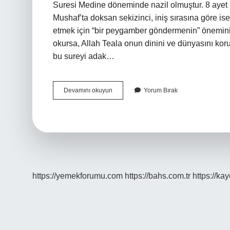
Suresi Medine döneminde nazil olmuştur. 8 ayet u
Mushaf’ta doksan sekizinci, iniş sırasına göre is
etmek için “bir peygamber göndermenin” önemini a
okursa, Allah Teala onun dinini ve dünyasını kor
bu sureyi adak…
Beyyine
Devamını okuyun
Yorum Bırak
Suresi
Ne
Anlatmaktadır
https://yemekforumu.com
https://bahs.com.tr
https://ka