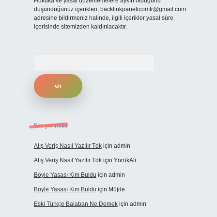
Hukuka ve yasal düzenlemelere aykırı olduğunu
düşündüğünüz içerikleri,
backlinkpanelicomtr@gmail.com
adresine bildirmeniz halinde, ilgili içerikler yasal süre
içerisinde sitemizden kaldırılacaktır.
Arama
Son yorumlar
Alış Veriş Nasıl Yazılır Tdk
için
admin
Alış Veriş Nasıl Yazılır Tdk
için
YörükAli
Boyle Yasası Kim Buldu
için
admin
Boyle Yasası Kim Buldu
için
Müjde
Eski Türkçe Balaban Ne Demek
için
admin