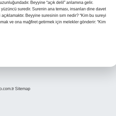
zunluğundadır. Beyyine “açık delil” anlamına gelir.
e yüzüncü suredir. Surenin ana teması, insanları dine davet
çıklamaktır. Beyyine suresinin sırrı nedir? “Kim bu sureyi
umak ve ona mağfiret getirmek için melekler gönderir: “Kim
yo.com.tr
Sitemap