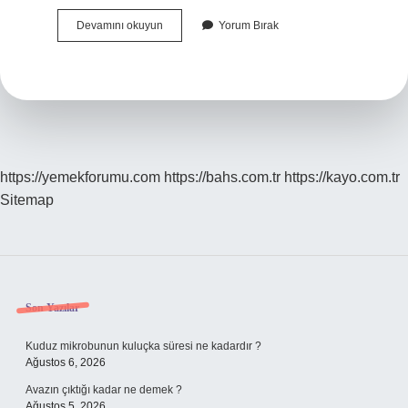
Beyin
Devamını okuyun
Yorum Bırak
Göçünün
Sorunları
Nelerdir
https://yemekforumu.com
https://bahs.com.tr
https://kayo.com.tr
Sitemap
Sidebar
Son Yazılar
Kuduz mikrobunun kuluçka süresi ne kadardır ?
Ağustos 6, 2026
Avazın çıktığı kadar ne demek ?
Ağustos 5, 2026