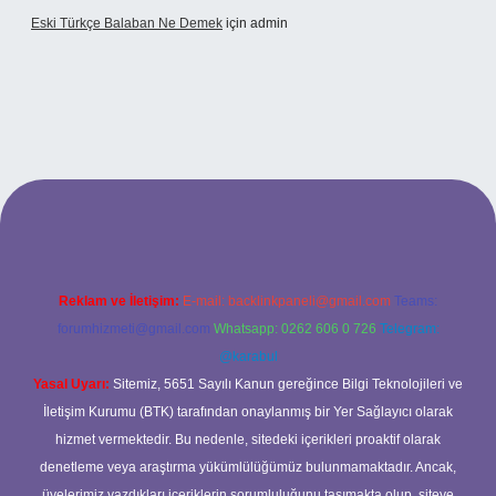
Eski Türkçe Balaban Ne Demek
için
admin
o
Reklam ve İletişim:
E-mail:
backlinkpaneli@gmail.com
Teams:
forumhizmeti@gmail.com
Whatsapp: 0262 606 0 726
Telegram:
@karabul
Yasal Uyarı:
Sitemiz, 5651 Sayılı Kanun gereğince Bilgi Teknolojileri ve
İletişim Kurumu (BTK) tarafından onaylanmış bir Yer Sağlayıcı olarak
hizmet vermektedir. Bu nedenle, sitedeki içerikleri proaktif olarak
denetleme veya araştırma yükümlülüğümüz bulunmamaktadır. Ancak,
üyelerimiz yazdıkları içeriklerin sorumluluğunu taşımakta olup, siteye