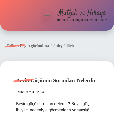
Mutfak ve Hikaye
menüyü
aç
Yemekle ilgili neşeli hikayeler keşfet!
Anasayfa
Gizlilik Politikası
Etiket:
Beyin göçünü nasıl önleyebiliriz
Yasal Uyarı
Hakkımızda
Beyin Göçünün Sorunları Nelerdir
Tarih: Ekim 31, 2024
Beyin göçü sorunları nelerdir? Beyin göçü
ihtiyacı nedeniyle göçmenlerin yaratıcılığı