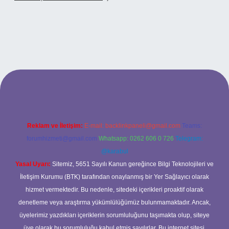
betci casino
Reklam ve İletişim:
E-mail:
backlinkpaneli@gmail.com
Teams:
forumhizmeti@gmail.com
Whatsapp: 0262 606 0 726
Telegram:
@karabul
Yasal Uyarı:
Sitemiz, 5651 Sayılı Kanun gereğince Bilgi Teknolojileri ve
İletişim Kurumu (BTK) tarafından onaylanmış bir Yer Sağlayıcı olarak
hizmet vermektedir. Bu nedenle, sitedeki içerikleri proaktif olarak
denetleme veya araştırma yükümlülüğümüz bulunmamaktadır. Ancak,
üyelerimiz yazdıkları içeriklerin sorumluluğunu taşımakta olup, siteye
üye olarak bu sorumluluğu kabul etmiş sayılırlar. Bu internet sitesi,