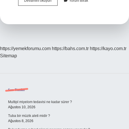
Bulmacada
Devamını okuyun
Yorum Bırak
Beceriklilik
Ne
Anlama
Gelir
https://yemekforumu.com
https://bahs.com.tr
https://kayo.com.tr
Sitemap
Sidebar
Son Yazılar
Multipl miyelom tedavisi ne kadar sürer ?
Ağustos 10, 2026
Tuba bir müzik aleti midir ?
Ağustos 8, 2026