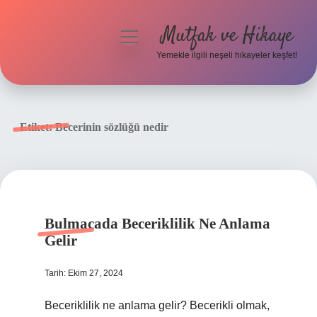
Mutfak ve Hikaye
menüyü
aç
Yemekle ilgili neşeli hikayeler keşfet!
Anasayfa
Gizlilik Politikası
Etiket:
Becerinin sözlüğü nedir
Yasal Uyarı
Hakkımızda
Bulmacada Beceriklilik Ne Anlama
Gelir
Tarih: Ekim 27, 2024
Beceriklilik ne anlama gelir? Becerikli olmak,