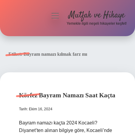
Mutfak ve Hikaye
menüyü
aç
Yemekle ilgili neşeli hikayeler keşfet!
Anasayfa
Gizlilik Politikası
Etiket:
Bayram namazı kılmak farz mı
Yasal Uyarı
Hakkımızda
Körfez Bayram Namazı Saat Kaçta
Tarih: Ekim 16, 2024
Bayram namazı kaçta 2024 Kocaeli?
Diyanet’ten alınan bilgiye göre, Kocaeli’nde