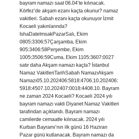
bayram namazı saat 06.04’te kılınacak.
Körfez’de akşam ezanı kaçta okunur? namaz
vakitleri. Sabah ezanı kaçta okunuyor İzmit
Kocaeli yakınlarında?
IshaDateImsakPazarSalı, Ekim
0805:3306:57Çarşamba, Ekim
905:3406:58Perşembe, Ekim
1005:3506:59Cuma, Ekim 1105:3607:0027
satır daha Akşam namazı kaçta? İstanbul
Namaz VakitleriTarihSabah NamazıAkşam
Namazı05.10.202406:5818:4706.10.202406:
5918:4507.10.202407:0018:4408.10. Bayram
ne zaman 2024 Kocaeli? Kocaeli 2024 yılı
bayram namazı vakti Diyanet Namaz Vakitleri
tarafından açıklandı. Bayram namazı
camilerde cemaatle kılınacak. 2024 yılı
Kurban Bayramı’nın ilk günü 16 Haziran
Pazar günü kutlanacak. Bayram namazı da