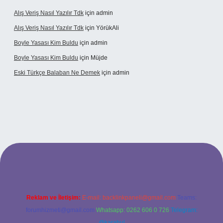
Alış Veriş Nasıl Yazılır Tdk
için
admin
Alış Veriş Nasıl Yazılır Tdk
için
YörükAli
Boyle Yasası Kim Buldu
için
admin
Boyle Yasası Kim Buldu
için
Müjde
Eski Türkçe Balaban Ne Demek
için
admin
betci casino
Reklam ve İletişim:
E-mail:
backlinkpaneli@gmail.com
Teams:
forumhizmeti@gmail.com
Whatsapp: 0262 606 0 726
Telegram:
@karabul