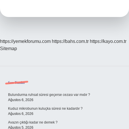
Mi
Türemiş
Mi
Birleşik
Mi
https://yemekforumu.com
https://bahs.com.tr
https://kayo.com.tr
Sitemap
Sidebar
Son Yazılar
Bulundurma ruhsat süresi geçerse cezası var mıdır ?
Ağustos 6, 2026
Kuduz mikrobunun kuluçka süresi ne kadardır ?
Ağustos 6, 2026
Avazın çıktığı kadar ne demek ?
Ağustos 5, 2026