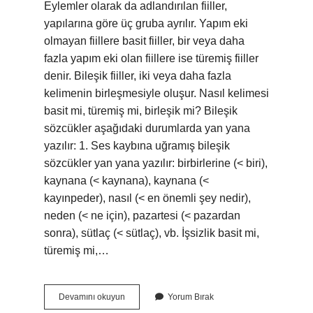
Eylemler olarak da adlandırılan fiiller,
yapılarına göre üç gruba ayrılır. Yapım eki
olmayan fiillere basit fiiller, bir veya daha
fazla yapım eki olan fiillere ise türemiş fiiller
denir. Bileşik fiiller, iki veya daha fazla
kelimenin birleşmesiyle oluşur. Nasıl kelimesi
basit mi, türemiş mi, birleşik mi? Bileşik
sözcükler aşağıdaki durumlarda yan yana
yazılır: 1. Ses kaybına uğramış bileşik
sözcükler yan yana yazılır: birbirlerine (< biri),
kaynana (< kaynana), kaynana (<
kayınpeder), nasıl (< en önemli şey nedir),
neden (< ne için), pazartesi (< pazardan
sonra), sütlaç (< sütlaç), vb. İşsizlik basit mi,
türemiş mi,…
Arkadaş
Devamını okuyun
Yorum Bırak
Basit