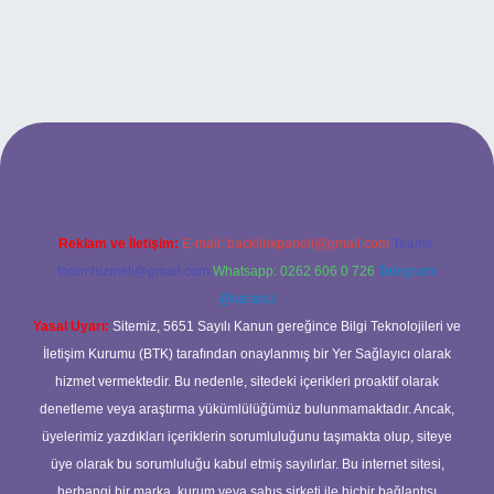
o
Reklam ve İletişim:
E-mail:
backlinkpaneli@gmail.com
Teams:
forumhizmeti@gmail.com
Whatsapp: 0262 606 0 726
Telegram:
@karabul
Yasal Uyarı:
Sitemiz, 5651 Sayılı Kanun gereğince Bilgi Teknolojileri ve
İletişim Kurumu (BTK) tarafından onaylanmış bir Yer Sağlayıcı olarak
hizmet vermektedir. Bu nedenle, sitedeki içerikleri proaktif olarak
denetleme veya araştırma yükümlülüğümüz bulunmamaktadır. Ancak,
üyelerimiz yazdıkları içeriklerin sorumluluğunu taşımakta olup, siteye
üye olarak bu sorumluluğu kabul etmiş sayılırlar. Bu internet sitesi,
herhangi bir marka, kurum veya şahıs şirketi ile hiçbir bağlantısı