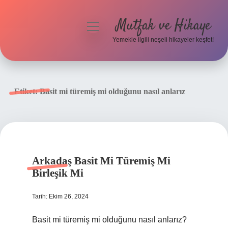
Mutfak ve Hikaye
menüyü
aç
Yemekle ilgili neşeli hikayeler keşfet!
Anasayfa
Gizlilik Politikası
Etiket:
Basit mi türemiş mi olduğunu nasıl anlarız
Yasal Uyarı
Hakkımızda
Arkadaş Basit Mi Türemiş Mi
Birleşik Mi
Tarih: Ekim 26, 2024
Basit mi türemiş mi olduğunu nasıl anlarız?